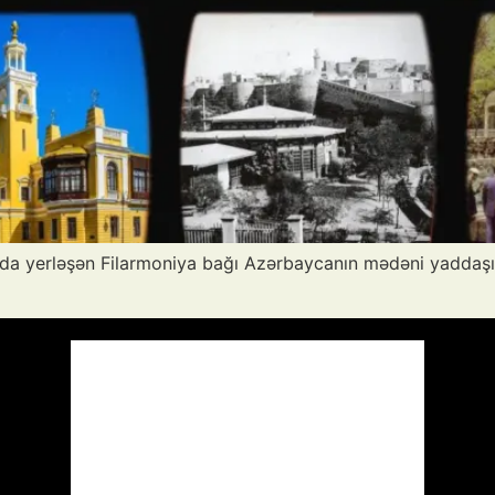
ında yerləşən Filarmoniya bağı Azərbaycanın mədəni yaddaşı,
Azərbaycan
Respublikası, AZ
06:24,
Avq 9, 2026