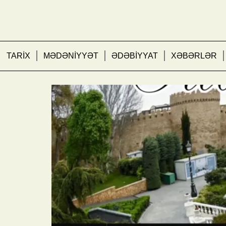
TARİX
MƏDƏNİYYƏT
ƏDƏBİYYAT
XƏBƏRLƏR
Bakı Filarmoniya bağı –