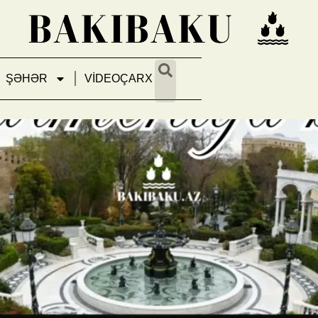
ŞƏHƏR
VİDEOÇARX
 Tarixin və təbiətin əbədi nəfə