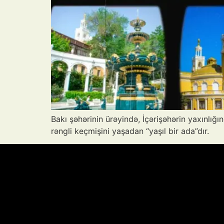
Bakı şəhərinin ürəyində, İçərişəhərin yaxınlığ
rəngli keçmişini yaşadan “yaşıl bir ada”dır.