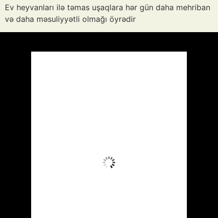
Ev heyvanları ilə təmas uşaqlara hər gün daha mehriban
və daha məsuliyyətli olmağı öyrədir
Azərbaycan
Respublikası, AZ
12:04,
Avq 8, 2026
37
°C
Aydın Səma
Wind Gust:
12 mph
Clouds:
0%
Visibility:
10 km
Sunrise:
05:53