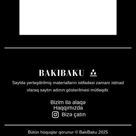
Sunset:
19:57
22 %
1009 mb
9 mph
Weather from OpenWeatherMap
Saytda yerləşdirilmiş materialların istifadəsi zamanı istinad
olaraq saytın adının göstərilməsi mütləqdir.
Bizim ilə əlaqə
Haqqımızda
Bizə çatın
Bütün hüquqlar qorunur © BakiBaku 2025