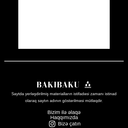
Visibility:
10 km
Sunrise:
05:52
Sunset:
19:59
20 %
1009 mb
10 mph
Weather from OpenWeatherMap
Saytda yerləşdirilmiş materialların istifadəsi zamanı istinad
olaraq saytın adının göstərilməsi mütləqdir.
Bizim ilə əlaqə
Haqqımızda
Bizə çatın