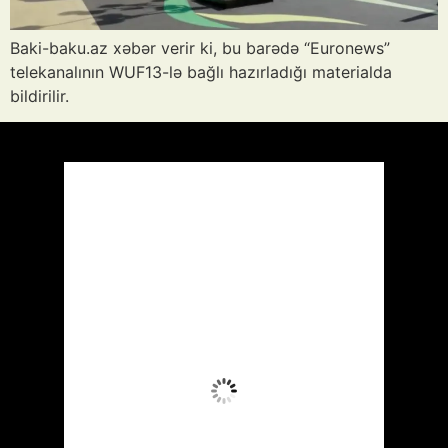
Baki-baku.az xəbər verir ki, bu barədə “Euronews”
telekanalının WUF13-lə bağlı hazırladığı materialda
bildirilir.
Azərbaycan
Respublikası, AZ
13:57,
Avq 7, 2026
38
°C
Aydın Səma
Wind Gust:
12 mph
Clouds:
6%