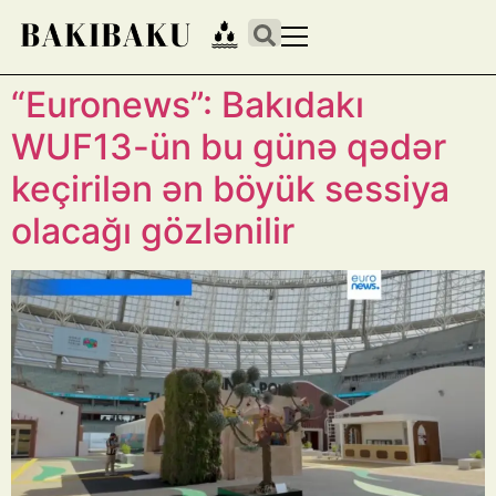
“Euronews”: Bakıdakı
WUF13-ün bu günə qədər
keçirilən ən böyük sessiya
olacağı gözlənilir