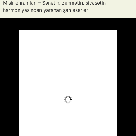
Misir ehramları – Sənətin, zəhmətin, siyasətin
harmoniyasından yaranan şah əsərlər
Azərbaycan
Respublikası, AZ
12:44,
Avq 9, 2026
38
°C
Az Buludlu
Wind Gust:
13 mph
Clouds:
16%
Visibility:
10 km
Sunrise:
05:54