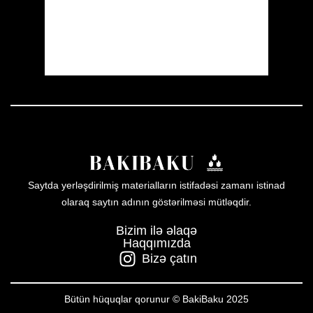
Sunset:
19:56
23 %
1006 mb
10 mph
Weather from OpenWeatherMap
Saytda yerləşdirilmiş materialların istifadəsi zamanı istinad
olaraq saytın adının göstərilməsi mütləqdir.
Bizim ilə əlaqə
Haqqımızda
Bizə çatın
Bütün hüquqlar qorunur © BakiBaku 2025