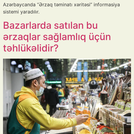
Azərbaycanda “Ərzaq təminatı xəritəsi” informasiya
sistemi yaradılır.
Bazarlarda satılan bu
ərzaqlar sağlamlıq üçün
təhlükəlidir?