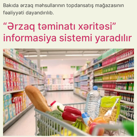
Bakıda ərzaq məhsullarının topdansatış mağazasının
fəaliyyəti dayandırılıb.
“Ərzaq təminatı xəritəsi”
informasiya sistemi yaradılır