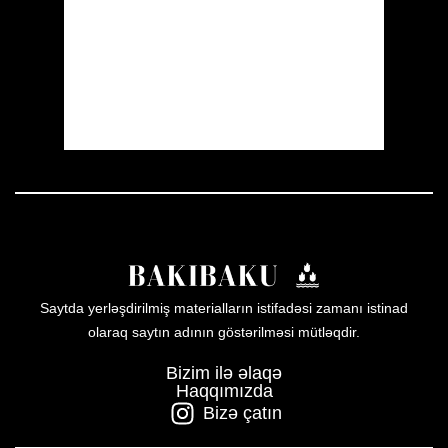
Sunrise:
05:54
Sunset:
19:56
29 %
1008 mb
8 mph
Weather from OpenWeatherMap
Saytda yerləşdirilmiş materialların istifadəsi zamanı istinad
olaraq saytın adının göstərilməsi mütləqdir.
Bizim ilə əlaqə
Haqqımızda
Bizə çatın