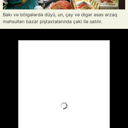
Bakı və bölgələrdə düyü, un, çay və digər əsas ərzaq
məhsulları bazar piştaxtalarında çəki ilə satılır.
Azərbaycan
Respublikası, AZ
10:53,
Avq 9, 2026
35
°C
Az Buludlu
Wind Gust:
10 mph
Clouds:
20%
Visibility:
10 km