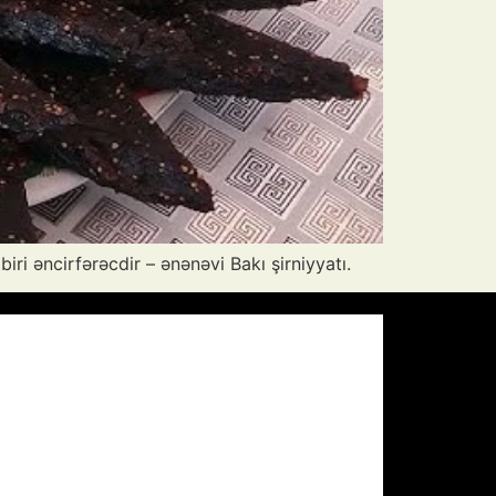
i əncirfərəcdir – ənənəvi Bakı şirniyyatı.
Pressure:
1012 mb
Wind Gust:
9 mph
Visibility:
10 km
Sunset:
19:59