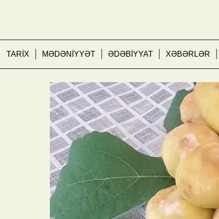
TARİX
MƏDƏNİYYƏT
ƏDƏBİYYAT
XƏBƏRLƏR
Köhnə Bakı bağlarında