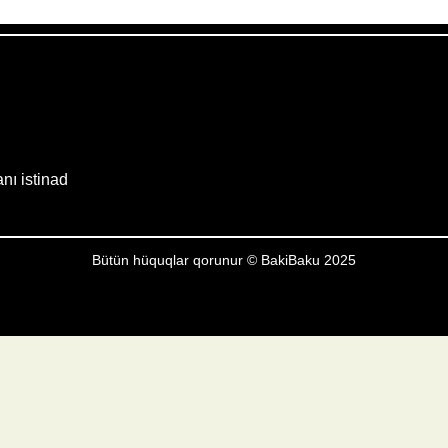
Weather from OpenWeatherMap
anı istinad
Bütün hüquqlar qorunur © BakiBaku 2025