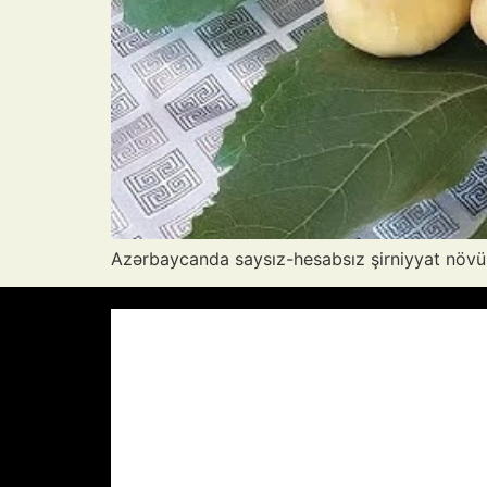
Azərbaycanda saysız-hesabsız şirniyyat növü 
Azərbaycan Respublikası, AZ
00:46,
26
°C
Aydın Səma