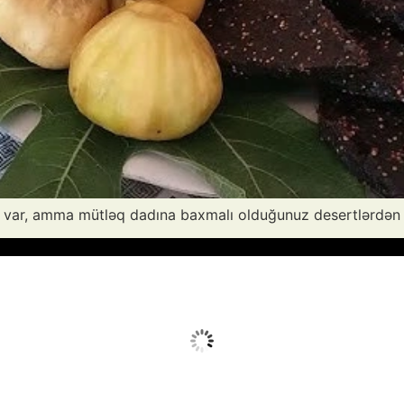
var, amma mütləq dadına baxmalı olduğunuz desertlərdən bir
Avq 7, 2026
Humidity:
54 %
Wind:
4 mph
Clouds:
5%
Sunrise:
05:52