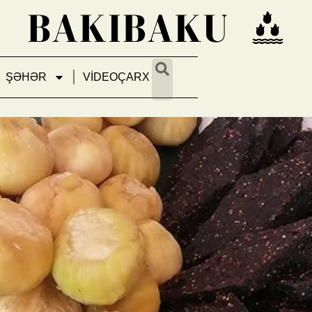
ŞƏHƏR
VİDEOÇARX
n gələn dad – Əncirfərəc