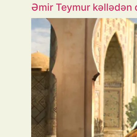
Əmir Teymur kəllədən 