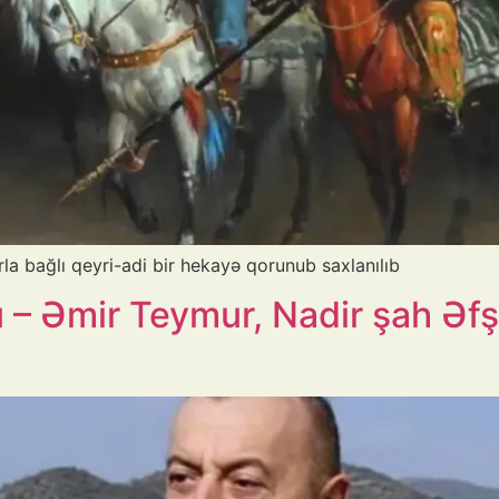
 bağlı qeyri-adi bir hekayə qorunub saxlanılıb
 Əmir Teymur, Nadir şah Əfşa