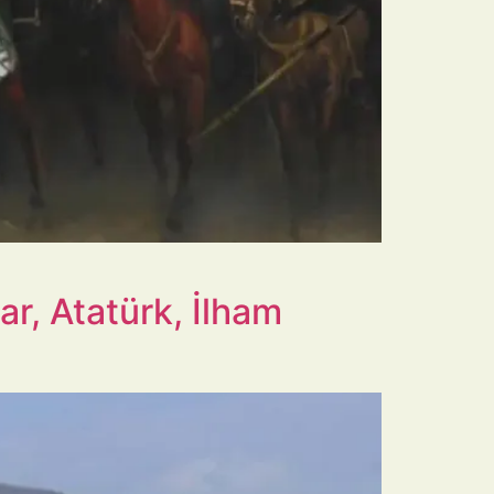
r, Atatürk, İlham