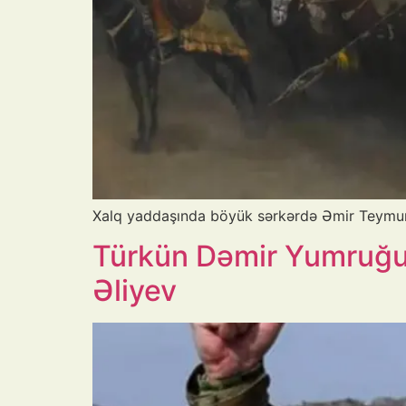
Xalq yaddaşında böyük sərkərdə Əmir Teymurla
Türkün Dəmir Yumruğu –
Əliyev