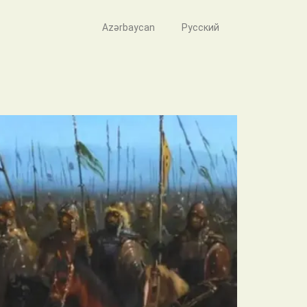
Azərbaycan
Русский
lərin dözümlülüyü