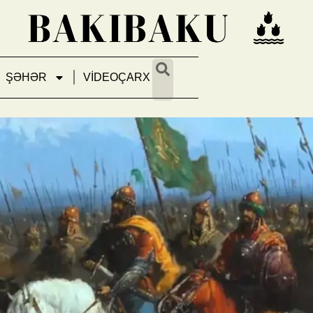
ŞƏHƏR
VİDEOÇARX
mir Teymurun daşları və nəsil