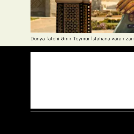
Dünya fatehi Əmir Teymur İsfahana varan zama
Azərbaycan Respublikası, AZ
13:52,
38
°C
Aydın Səma