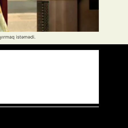
ıyırmaq istəmədi.
Pressure:
1009 mb
Wind Gust:
12 mph
Visibility:
10 km
Sunset:
19:59