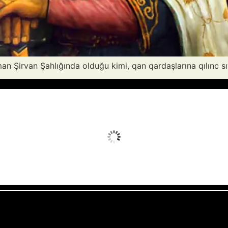
n Şirvan Şahlığında olduğu kimi, qan qardaşlarına qılınc s
Avq 7, 2026
Humidity:
20 %
Wind:
10 mph
Clouds:
6%
Sunrise:
05:52
Weather from OpenWeatherMap