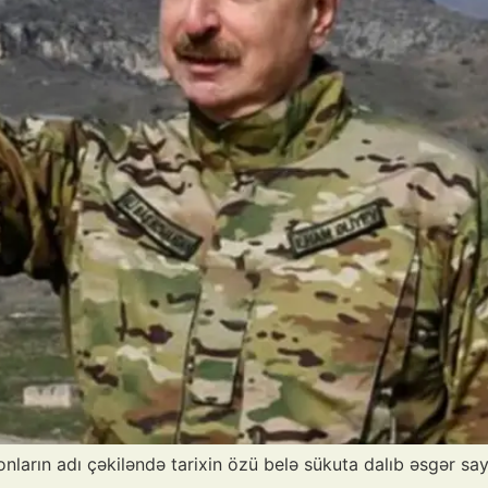
, onların adı çəkiləndə tarixin özü belə sükuta dalıb əsgər sa