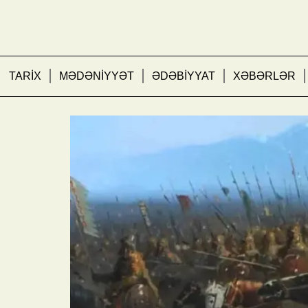
TARİX
MƏDƏNİYYƏT
ƏDƏBİYYAT
XƏBƏRLƏR
“Vətəndаş” əfsanəsi: Ə