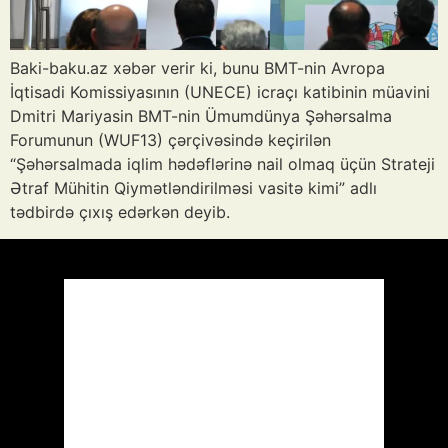
Baki-baku.az xəbər verir ki, bunu BMT-nin Avropa
İqtisadi Komissiyasının (UNECE) icraçı katibinin müavini
Dmitri Mariyasin BMT-nin Ümumdünya Şəhərsalma
Forumunun (WUF13) çərçivəsində keçirilən
“Şəhərsalmada iqlim hədəflərinə nail olmaq üçün Strateji
Ətraf Mühitin Qiymətləndirilməsi vasitə kimi” adlı
tədbirdə çıxış edərkən deyib.
Azərbaycan
Respublikası, AZ
06:37,
Avq 7, 2026
26
°C