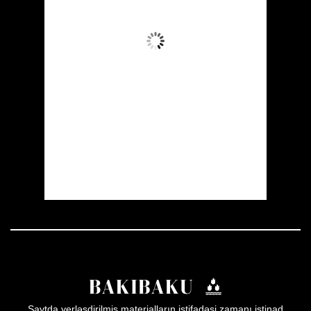
Aydın Səma
Wind Gust:
3 mph
Clouds:
9%
Visibility:
10 km
Sunrise:
05:52
Sunset:
19:59
57 %
1013 mb
3 mph
Weather from OpenWeatherMap
Saytda yerləşdirilmiş materialların istifadəsi zamanı istinad