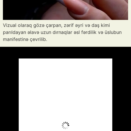
Vizual olaraq gözə çarpan, zərif əyri və daş kimi
parıldayan əlavə uzun dırnaqlar əsl fərdilik və üslubun
manifestinə çevrilib.
Azərbaycan
Respublikası, AZ
11:08,
Avq 9, 2026
35
°C
Az Buludlu