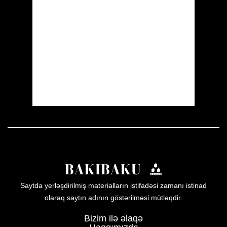
Wind Gust:
10 mph
Clouds:
20%
Visibility:
10 km
Sunrise:
05:54
Sunset:
19:56
29 %
1008 mb
8 mph
Weather from OpenWeatherMap
Saytda yerləşdirilmiş materialların istifadəsi zamanı istinad
olaraq saytın adının göstərilməsi mütləqdir.
Bizim ilə əlaqə