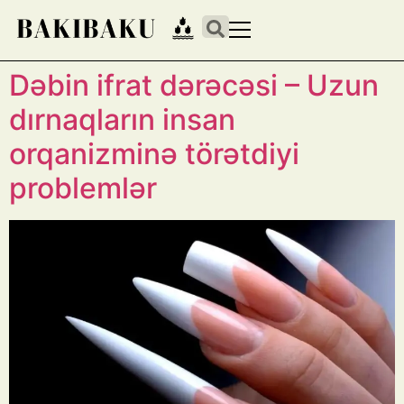
Dəbin ifrat dərəcəsi – Uzun
dırnaqların insan
orqanizminə törətdiyi
problemlər