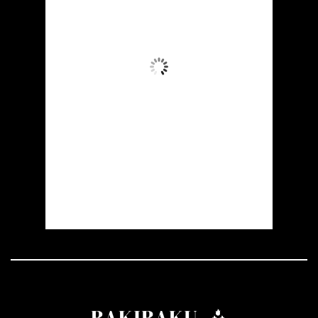
35
°C
Aydın Səma
Wind Gust:
10 mph
Clouds:
6%
Visibility:
10 km
Sunrise:
05:54
Sunset:
19:56
29 %
1008 mb
8 mph
Weather from OpenWeatherMap