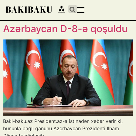
Azərbaycan D-8-ə qoşuldu
Baki-baku.az President.az-a istinadən xəbər verir ki,
bununla bağlı qanunu Azərbaycan Prezidenti İlham
Əliyev təsdiqləyib.