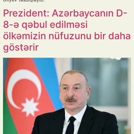
Prezident: Azərbaycanın D-
8-ə qəbul edilməsi
ölkəmizin nüfuzunu bir daha
göstərir