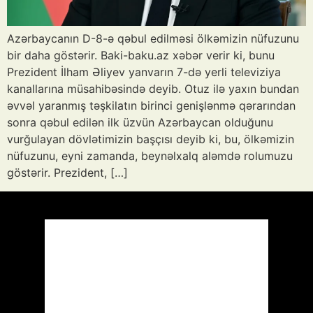
Azərbaycanın D-8-ə qəbul edilməsi ölkəmizin nüfuzunu
bir daha göstərir. Baki-baku.az xəbər verir ki, bunu
Prezident İlham Əliyev yanvarın 7-də yerli televiziya
kanallarına müsahibəsində deyib. Otuz ilə yaxın bundan
əvvəl yaranmış təşkilatın birinci genişlənmə qərarından
sonra qəbul edilən ilk üzvün Azərbaycan olduğunu
vurğulayan dövlətimizin başçısı deyib ki, bu, ölkəmizin
nüfuzunu, eyni zamanda, beynəlxalq aləmdə rolumuzu
göstərir. Prezident, […]
Azərbaycan
Respublikası, AZ
10:44,
Avq 9, 2026