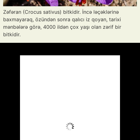
Zəfəran (Crocus sativus) bitkidir. İncə ləçəklərinə
baxmayaraq, özündən sonra qalıcı iz qoyan, tarixi
mənbələrə görə, 4000 ildən çox yaşı olan zərif bir
bitkidir.
Azərbaycan
Respublikası, AZ
11:30,
Avq 7, 2026
33
°C
Aydın Səma
Wind Gust:
9 mph