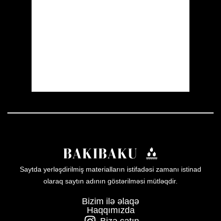
Clouds:
6%
Visibility:
10 km
Sunrise:
05:52
Sunset:
19:59
29 %
1012 mb
6 mph
Weather from OpenWeatherMap
Saytda yerləşdirilmiş materialların istifadəsi zamanı istinad
olaraq saytın adının göstərilməsi mütləqdir.
Bizim ilə əlaqə
Haqqımızda
Bizə çatın