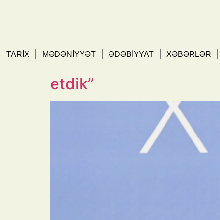
TARİX
MƏDƏNİYYƏT
ƏDƏBİYYAT
XƏBƏRLƏR
Azərbaycan Prezidenti
etdik”