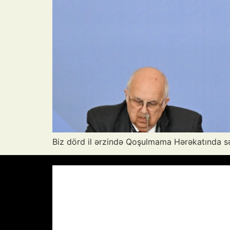
Biz dörd il ərzində Qoşulmama Hərəkatında səd
Azərbaycan Respublikası, AZ
00:34,
26
°C