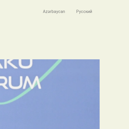
Azərbaycan
Русский
tıq ölkəyə kömək