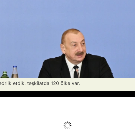
rlik etdik, təşkilatda 120 ölkə var.
Avq 7, 2026
Humidity:
54 %
Wind:
4 mph
Clouds:
5%
Sunrise:
05:52