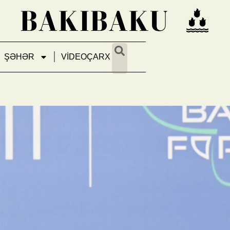
ŞƏHƏR
VİDEOÇARX
: “COVID dövründə 80-dən ar