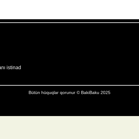
Weather from OpenWeatherMap
anı istinad
Bütün hüquqlar qorunur © BakiBaku 2025