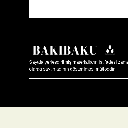
Aydın Səma
Saytda yerləşdirilmiş materialların istifadəsi zam
olaraq saytın adının göstərilməsi mütləqdir.