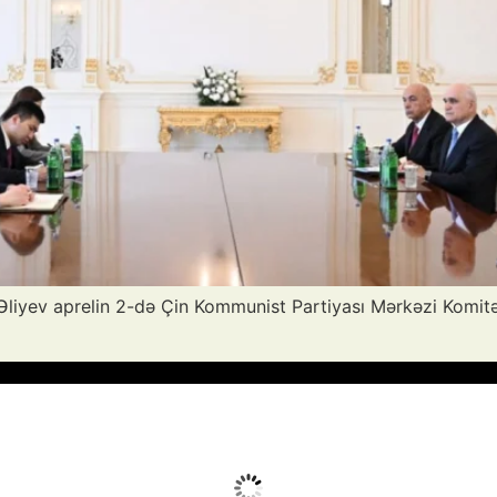
Əliyev aprelin 2-də Çin Kommunist Partiyası Mərkəzi Komitə
vq 6, 2026
Humidity:
25 %
Wind:
5 mph
Clouds:
0%
Sunrise:
05:51