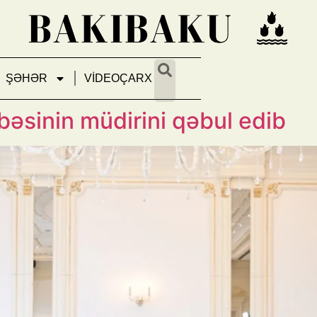
ŞƏHƏR
VİDEOÇARX
 Çin Kommunist Partiyası Mər
bəsinin müdirini qəbul edib