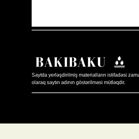
Aydın Səma
Saytda yerləşdirilmiş materialların istifadəsi zam
olaraq saytın adının göstərilməsi mütləqdir.