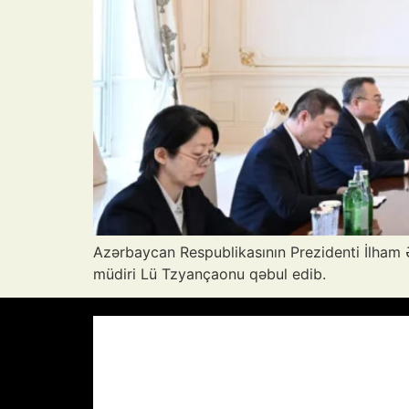
Azərbaycan Respublikasının Prezidenti İlham 
müdiri Lü Tzyançaonu qəbul edib.
Azərbaycan Respublikası, AZ
11:38,
A
33
°C