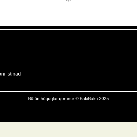
Weather from OpenWeatherMap
anı istinad
Bütün hüquqlar qorunur © BakiBaku 2025