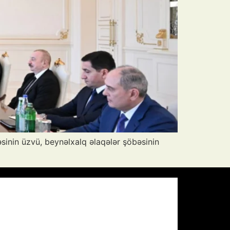
sinin üzvü, beynəlxalq əlaqələr şöbəsinin
Pressure:
1012 mb
Wind Gust:
7 mph
Visibility:
10 km
Sunset:
20:00