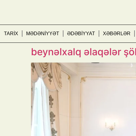
TARİX
MƏDƏNİYYƏT
ƏDƏBİYYAT
XƏBƏRLƏR
Prezident İlham Əliyev
beynəlxalq əlaqələr şö