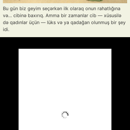
Bu gün biz geyim seçərkən ilk olaraq onun rahatlığına
və… cibinə baxırıq. Amma bir zamanlar cib — xüsusilə
də qadınlar üçün — lüks və ya qadağan olunmuş bir şey
idi.
Azərbaycan
Respublikası, AZ
15:45,
Avq 8, 2026
40
°C
Aydın Səma
Wind Gust:
14 mph
Clouds:
2%