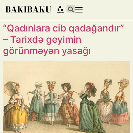
“Qadınlara cib qadağandır”
– Tarixdə geyimin
görünməyən yasağı