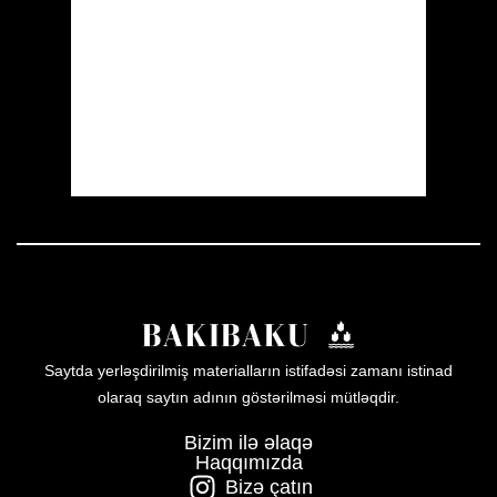
Visibility:
10 km
Sunrise:
05:53
Sunset:
19:57
19 %
1005 mb
13 mph
Weather from OpenWeatherMap
Saytda yerləşdirilmiş materialların istifadəsi zamanı istinad
olaraq saytın adının göstərilməsi mütləqdir.
Bizim ilə əlaqə
Haqqımızda
Bizə çatın