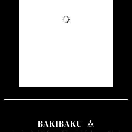
38
Az Buludlu
Wind Gust:
17 mph
Clouds:
14%
Visibility:
10 km
Sunrise:
05:51
Sunset:
20:00
16 %
1008 mb
21 mph
Weather from OpenWeatherMap