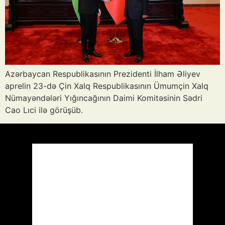
Azərbaycan Respublikasının Prezidenti İlham Əliyev
aprelin 23-də Çin Xalq Respublikasının Ümumçin Xalq
Nümayəndələri Yığıncağının Daimi Komitəsinin Sədri
Cao Lıci ilə görüşüb.
Azərbaycan
Respublikası, AZ
18:26,
Avq 6, 2026
°C