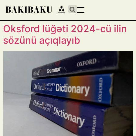
Oksford lüğəti 2024-cü ilin
sözünü açıqlayıb