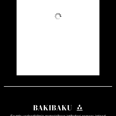
Aydın Səma
Wind Gust:
13 mph
Clouds:
9%
Visibility:
10 km
Sunrise:
05:52
Sunset:
19:59
17 %
1008 mb
9 mph
Weather from OpenWeatherMap