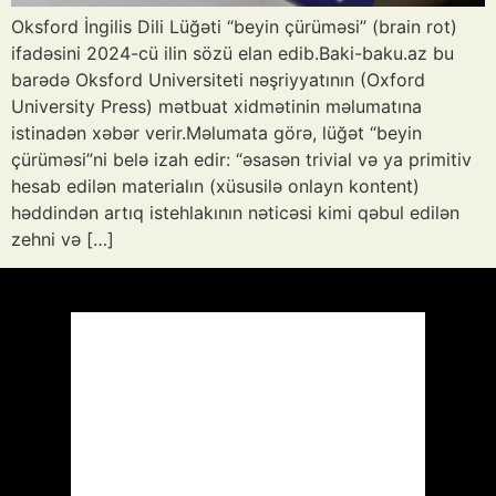
Oksford İngilis Dili Lüğəti “beyin çürüməsi” (brain rot)
ifadəsini 2024-cü ilin sözü elan edib.Baki-baku.az bu
barədə Oksford Universiteti nəşriyyatının (Oxford
University Press) mətbuat xidmətinin məlumatına
istinadən xəbər verir.Məlumata görə, lüğət “beyin
çürüməsi”ni belə izah edir: “əsasən trivial və ya primitiv
hesab edilən materialın (xüsusilə onlayn kontent)
həddindən artıq istehlakının nəticəsi kimi qəbul edilən
zehni və […]
Azərbaycan
Respublikası, AZ
16:13,
Avq 7, 2026
39
°C