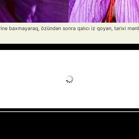
ərinə baxmayaraq, özündən sonra qalıcı iz qoyan, tarixi mənb
Avq 7, 2026
Humidity:
47 %
Wind:
10 mph
Clouds:
5%
Sunrise:
05:52
Weather from OpenWeatherMap