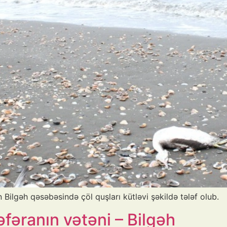
Bilgəh qəsəbəsində çöl quşları kütləvi şəkildə tələf olub.
əfəranın vətəni – Bilgəh