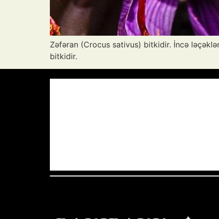
Zəfəran (Crocus sativus) bitkidir. İncə ləçəkl
bitkidir.
Azərbaycan Respublikası, AZ
00:25,
27
°C
Aydın Səma