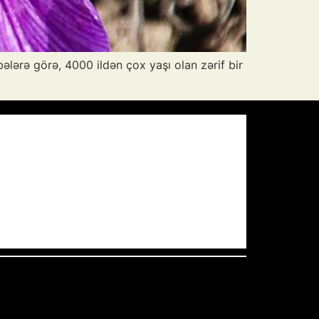
ələrə görə, 4000 ildən çox yaşı olan zərif bir
Pressure:
1012 mb
Wind Gust:
21 mph
Visibility:
10 km
Sunset:
19:59