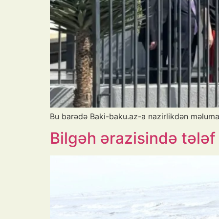
Bu barədə Baki-baku.az-a nazirlikdən məlumat
Bilgəh ərazisində tələf