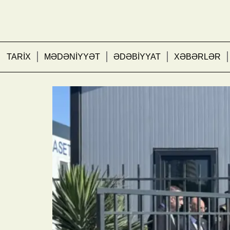
TARİX
MƏDƏNİYYƏT
ƏDƏBİYYAT
XƏBƏRLƏR
“Bilgəh” sularda xilase