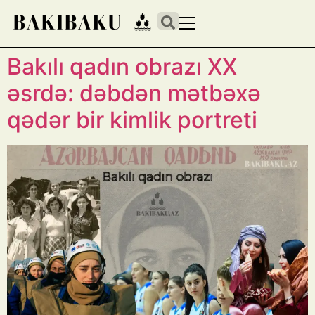
Bakılı qadın obrazı XX
əsrdə: dəbdən mətbəxə
qədər bir kimlik portreti