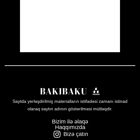
Visibility:
10 km
Sunrise:
05:53
Sunset:
19:57
19 %
1006 mb
12 mph
Weather from OpenWeatherMap
Saytda yerləşdirilmiş materialların istifadəsi zamanı istinad
olaraq saytın adının göstərilməsi mütləqdir.
Bizim ilə əlaqə
Haqqımızda
Bizə çatın