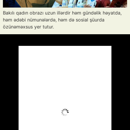
Bakılı qadın obrazı uzun illərdir həm gündəlik həyatda,
həm ədəbi nümunələrdə, həm də sosial şüurda
özünəməxsus yer tutur.
Azərbaycan
Respublikası, AZ
15:34,
Avq 8, 2026
40
°C
Aydın Səma
Wind Gust:
13 mph
Clouds:
1%