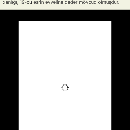
xanlığı, 19-cu əsrin əvvəlinə qədər mövcud olmuşdur.
Azərbaycan
Respublikası, AZ
15:34,
Avq 8, 2026
40
°C
Aydın Səma
Wind Gust:
13 mph
Clouds:
1%
Visibility:
10 km
Sunrise:
05:53
Sunset:
19:57