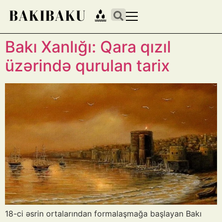
Bakı Xanlığı: Qara qızıl
üzərində qurulan tarix
18-ci əsrin ortalarından formalaşmağa başlayan Bakı