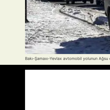
Bakı-Şamaxı-Yevlax avtomobil yolunun Ağsu d
Azərbaycan Respublikası, AZ
21:01,
A
32
°C
Aydın Səma