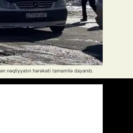
n nəqliyyatın hərəkəti tamamilə dayanıb.
Pressure:
1010 mb
Wind Gust:
28 mph
Visibility:
10 km
Sunset:
19:59