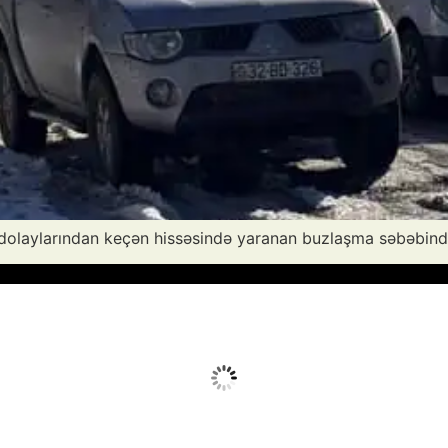
olaylarından keçən hissəsində yaranan buzlaşma səbəbində
vq 7, 2026
Humidity:
30 %
Wind:
17 mph
Clouds:
8%
Sunrise:
05:52