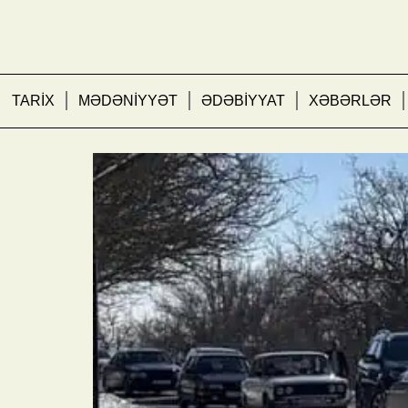
TARİX
MƏDƏNİYYƏT
ƏDƏBİYYAT
XƏBƏRLƏR
Bakı-Şamaxı-Yevlax yol