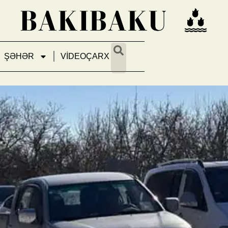
ŞƏHƏR
VİDEOÇARX
unda nəqliyyatın hərəkəti day