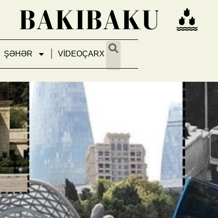
ŞƏHƏR
VİDEOÇARX
65 yaşlı müdrik – Bakı funikuly