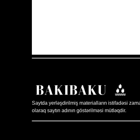
Azərbaycan Respublikası, AZ
18:07,
A
38
°C
Az Buludlu
Saytda yerləşdirilmiş materialların istifadəsi zam
olaraq saytın adının göstərilməsi mütləqdir.