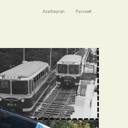
Azərbaycan
Русский
orunun tarixi