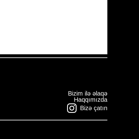
Pressure:
1008 mb
Wind Gust:
15 mph
Visibility:
10 km
Sunset:
19:59
Bizim ilə əlaqə
Haqqımızda
Bizə çatın