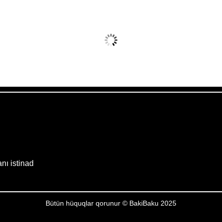
vq 7, 2026
Humidity:
19 %
Wind:
19 mph
Clouds:
17%
Sunrise:
05:52
Weather from OpenWeatherMap
anı istinad
Bütün hüquqlar qorunur © BakiBaku 2025