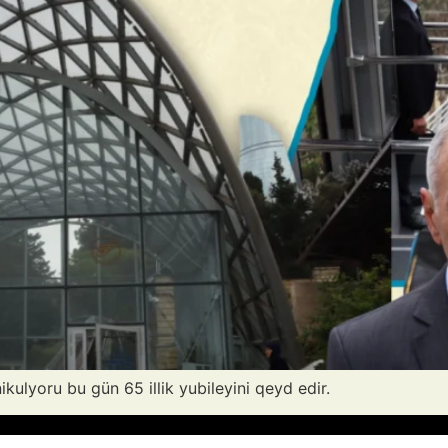
ikulyoru bu gün 65 illik yubileyini qeyd edir.