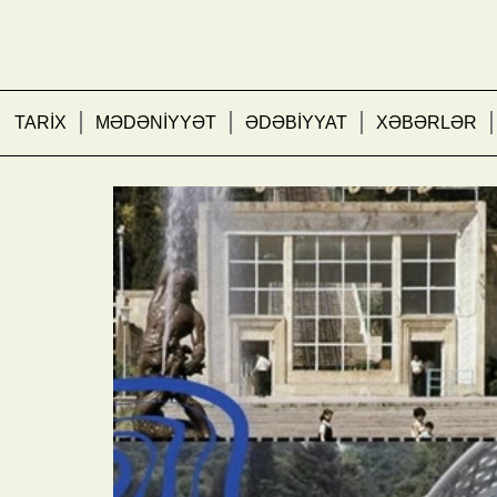
TARİX
MƏDƏNİYYƏT
ƏDƏBİYYAT
XƏBƏRLƏR
Yerlə göyü birləşdirən 