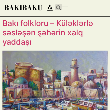
Bakı folkloru – Küləklərlə
səsləşən şəhərin xalq
yaddaşı