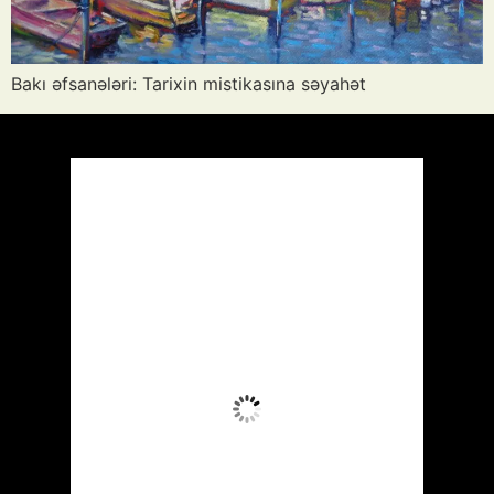
Bakı əfsanələri: Tarixin mistikasına səyahət
Azərbaycan
Respublikası, AZ
18:15,
Avq 6, 2026
38
°C
Az Buludlu
Wind Gust:
17 mph
Clouds:
14%
Visibility:
10 km