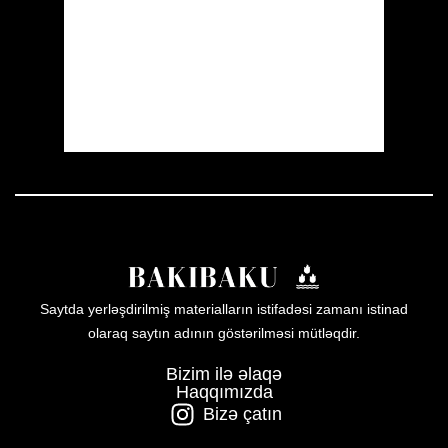
Sunrise:
05:51
Sunset:
20:00
16 %
1008 mb
21 mph
Weather from OpenWeatherMap
Saytda yerləşdirilmiş materialların istifadəsi zamanı istinad
olaraq saytın adının göstərilməsi mütləqdir.
Bizim ilə əlaqə
Haqqımızda
Bizə çatın