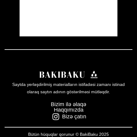
Sunset:
20:00
15 %
1009 mb
11 mph
Weather from OpenWeatherMap
Saytda yerləşdirilmiş materialların istifadəsi zamanı istinad
olaraq saytın adının göstərilməsi mütləqdir.
Bizim ilə əlaqə
Haqqımızda
Bizə çatın
Bütün hüquqlar qorunur © BakiBaku 2025