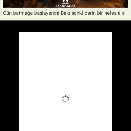
Gün batmağa başlayanda Bakı sanki dərin bir nəfəs alır.
Azərbaycan
Respublikası, AZ
16:33,
Avq 6, 2026
39
°C
Az Buludlu
Wind Gust:
14 mph
Clouds:
22%
Visibility:
10 km
Sunrise:
05:51