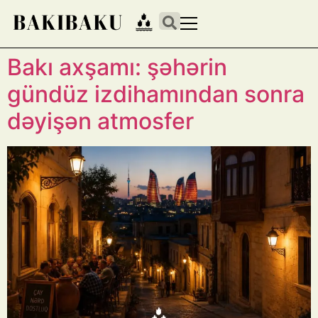
Bakı axşamı: şəhərin
gündüz izdihamından sonra
dəyişən atmosfer