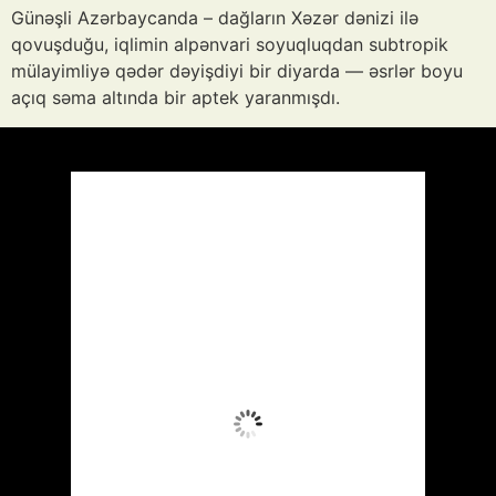
Günəşli Azərbaycanda – dağların Xəzər dənizi ilə
qovuşduğu, iqlimin alpənvari soyuqluqdan subtropik
mülayimliyə qədər dəyişdiyi bir diyarda — əsrlər boyu
açıq səma altında bir aptek yaranmışdı.
Azərbaycan
Respublikası, AZ
14:26,
Avq 10, 2026
39
°C
Aydın Səma
Wind Gust:
8 mph
Clouds:
0%