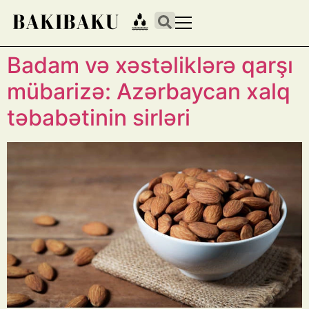
Badam və xəstəliklərə qarşı
mübarizə: Azərbaycan xalq
təbabətinin sirləri