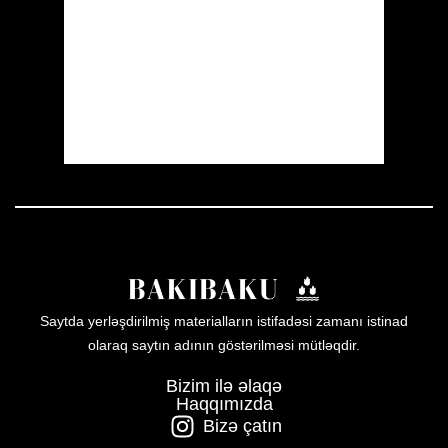
Visibility:
10 km
Sunrise:
05:55
Sunset:
19:55
15 %
1006 mb
4 mph
Weather from OpenWeatherMap
Saytda yerləşdirilmiş materialların istifadəsi zamanı istinad
olaraq saytın adının göstərilməsi mütləqdir.
Bizim ilə əlaqə
Haqqımızda
Bizə çatın