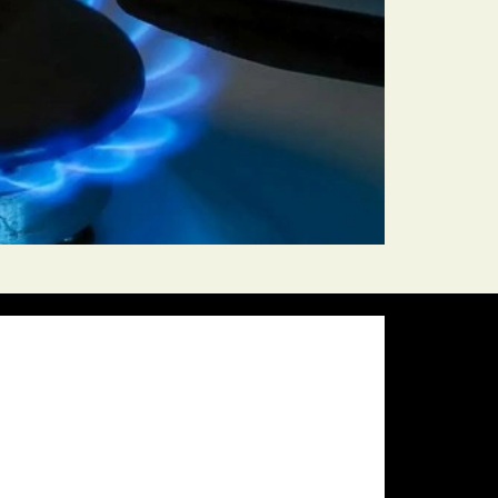
Pressure:
1011 mb
Wind Gust:
11 mph
Visibility:
10 km
Sunset:
19:59