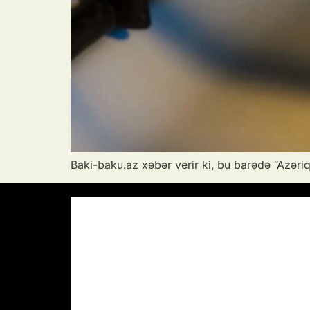
Baki-baku.az xəbər verir ki, bu barədə “Azəri
Azərbaycan Respublikası, AZ
11:54,
A
36
°C
Aydın Səma