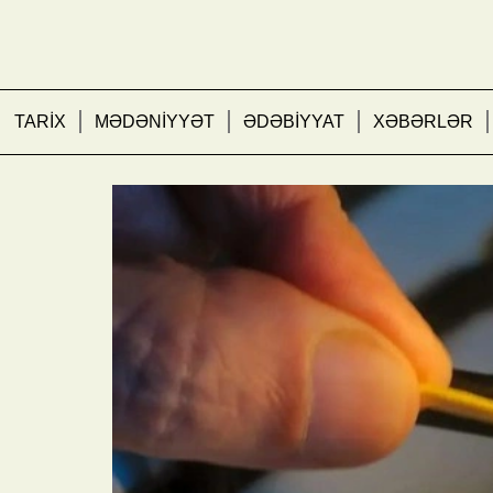
TARİX
MƏDƏNİYYƏT
ƏDƏBİYYAT
XƏBƏRLƏR
Paytaxtın bəzi ərazilə