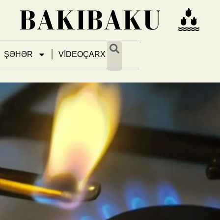
ŞƏHƏR
VİDEOÇARX
rində qaz olmayacaq