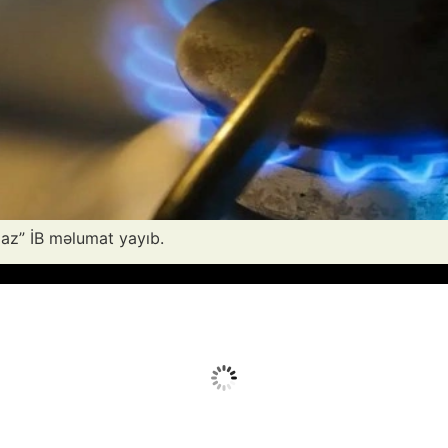
qaz” İB məlumat yayıb.
vq 7, 2026
Humidity:
25 %
Wind:
8 mph
Clouds:
6%
Sunrise:
05:52