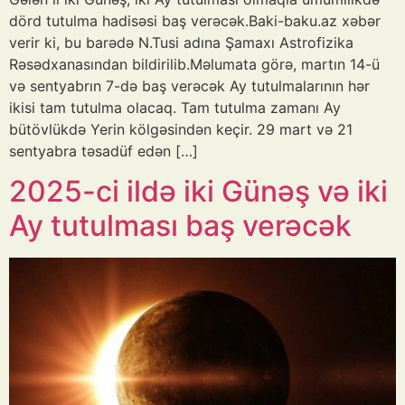
dörd tutulma hadisəsi baş verəcək.Baki-baku.az xəbər
verir ki, bu barədə N.Tusi adına Şamaxı Astrofizika
Rəsədxanasından bildirilib.Məlumata görə, martın 14-ü
və sentyabrın 7-də baş verəcək Ay tutulmalarının hər
ikisi tam tutulma olacaq. Tam tutulma zamanı Ay
bütövlükdə Yerin kölgəsindən keçir. 29 mart və 21
sentyabra təsadüf edən […]
2025-ci ildə iki Günəş və iki
Ay tutulması baş verəcək