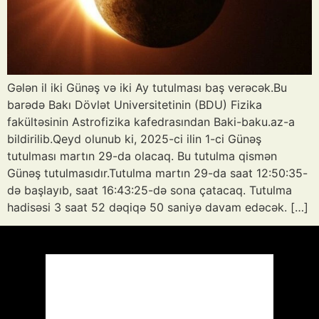
Gələn il iki Günəş və iki Ay tutulması baş verəcək.Bu
barədə Bakı Dövlət Universitetinin (BDU) Fizika
fakültəsinin Astrofizika kafedrasından Baki-baku.az-a
bildirilib.Qeyd olunub ki, 2025-ci ilin 1-ci Günəş
tutulması martın 29-da olacaq. Bu tutulma qismən
Günəş tutulmasıdır.Tutulma martın 29-da saat 12:50:35-
də başlayıb, saat 16:43:25-də sona çatacaq. Tutulma
hadisəsi 3 saat 52 dəqiqə 50 saniyə davam edəcək. […]
Azərbaycan
Respublikası, AZ