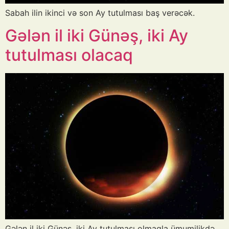
Sabah ilin ikinci və son Ay tutulması baş verəcək.
Gələn il iki Günəş, iki Ay
tutulması olacaq
Gələn il iki Günəş, iki Ay tutulması olmaqla ümumilikdə