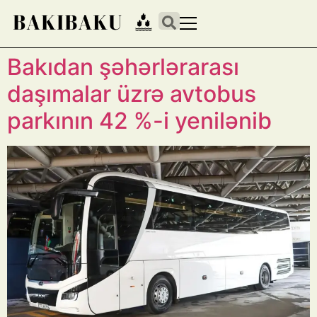
Bakıdan şəhərlərarası
daşımalar üzrə avtobus
parkının 42 %-i yenilənib