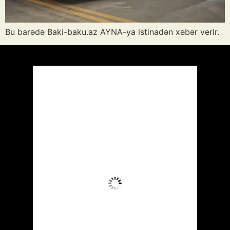
Bu barədə Baki-baku.az AYNA-ya istinadən xəbər verir.
Azərbaycan
Respublikası, AZ
03:59,
Avq 9, 2026
26
°C
Dağınıq Buludlu
Wind Gust:
1 mph
Clouds:
44%
Visibility:
10 km