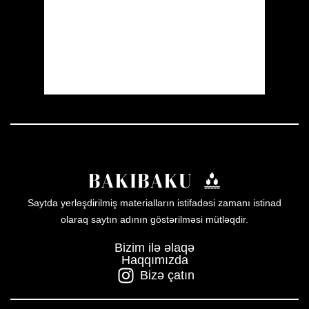
Sunrise:
05:54
Sunset:
19:56
55 %
1008 mb
1 mph
Weather from OpenWeatherMap
Saytda yerləşdirilmiş materialların istifadəsi zamanı istinad
olaraq saytın adının göstərilməsi mütləqdir.
Bizim ilə əlaqə
Haqqımızda
Bizə çatın