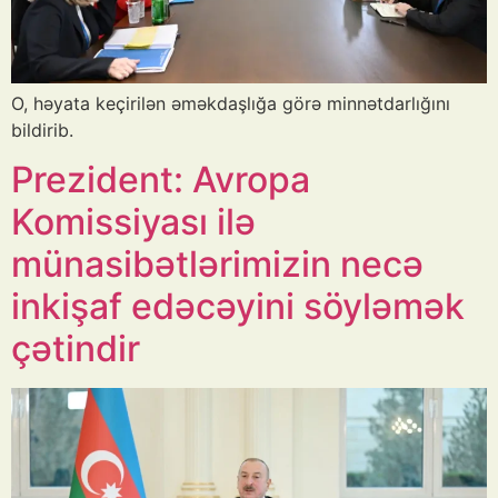
O, həyata keçirilən əməkdaşlığa görə minnətdarlığını
bildirib.
Prezident: Avropa
Komissiyası ilə
münasibətlərimizin necə
inkişaf edəcəyini söyləmək
çətindir