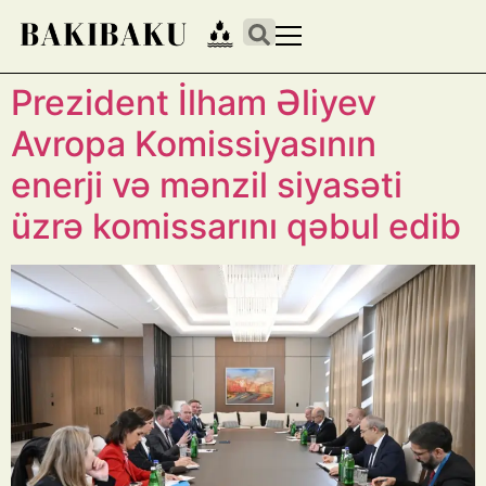
Prezident İlham Əliyev
Avropa Komissiyasının
enerji və mənzil siyasəti
üzrə komissarını qəbul edib