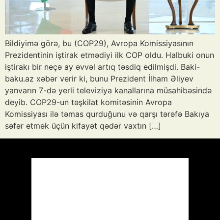
Bildiyimə görə, bu (COP29), Avropa Komissiyasının
Prezidentinin iştirak etmədiyi ilk COP oldu. Halbuki onun
iştirakı bir neçə ay əvvəl artıq təsdiq edilmişdi. Baki-
baku.az xəbər verir ki, bunu Prezident İlham Əliyev
yanvarın 7-də yerli televiziya kanallarına müsahibəsində
deyib. COP29-un təşkilat komitəsinin Avropa
Komissiyası ilə təmas qurduğunu və qarşı tərəfə Bakıya
səfər etmək üçün kifayət qədər vaxtın […]
Azərbaycan
Respublikası, AZ
11:27,
Avq 6, 2026