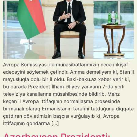
Avropa Komissiyası ilə münasibətlərimizin necə inkişaf
edəcəyini söyləmək çətindir. Amma deməliyəm ki, ötən il
məyusluqla dolu bir il oldu. Baki-baku.az xəbər verir ki,
bu barədə Prezident İlham Əliyev yanvarın 7-də yerli
televiziya kanallarına müsahibəsində bildirib. Məhz
keçən il Avropa İttifaqının normallaşma prosesində
birmənalı olaraq Ermənistanın tərəfini tutduğunu diqqətə
çatdıran dövlətimizin başçısı vurğulayıb ki, Avropa
İttifaqının qondarma […]