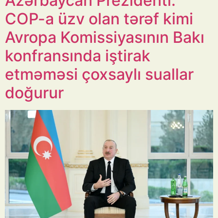
Azərbaycan Prezidenti:
COP-a üzv olan tərəf kimi
Avropa Komissiyasının Bakı
konfransında iştirak
etməməsi çoxsaylı suallar
doğurur