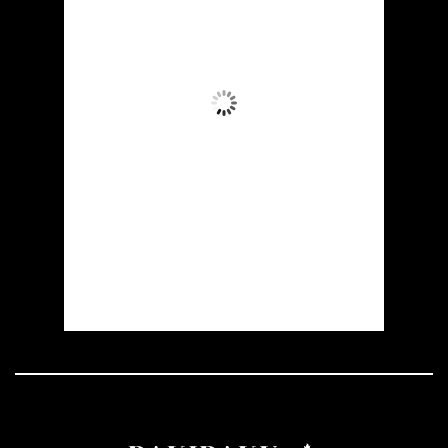
33
°C
Aydın Səma
Wind Gust:
7 mph
Clouds:
0%
Visibility:
10 km
Sunrise:
05:51
Sunset:
20:00
25 %
1012 mb
5 mph
Weather from OpenWeatherMap