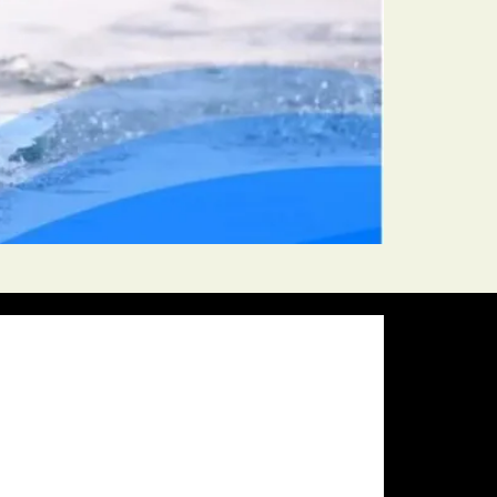
Pressure:
1011 mb
Wind Gust:
11 mph
Visibility:
10 km
Sunset:
19:59