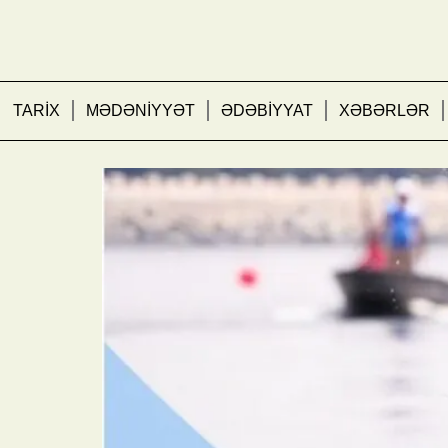
TARİX
MƏDƏNİYYƏT
ƏDƏBİYYAT
XƏBƏRLƏR
Avarçəkmə və kanoe üzrə