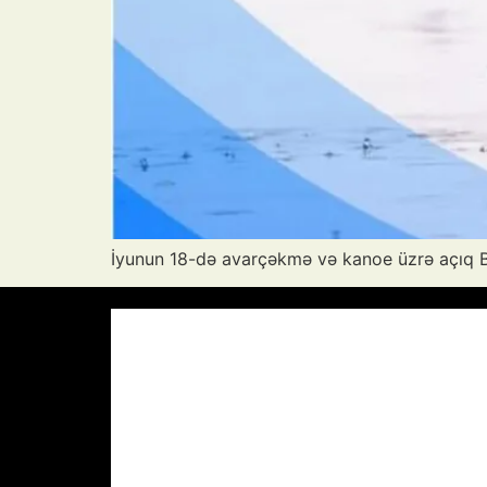
İyunun 18-də avarçəkmə və kanoe üzrə açıq Bak
Azərbaycan Respublikası, AZ
11:42,
A
36
°C
Aydın Səma