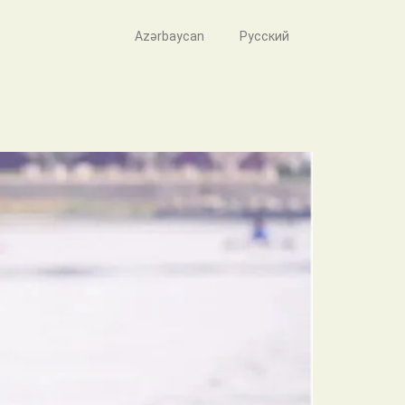
Azərbaycan
Русский
əcək