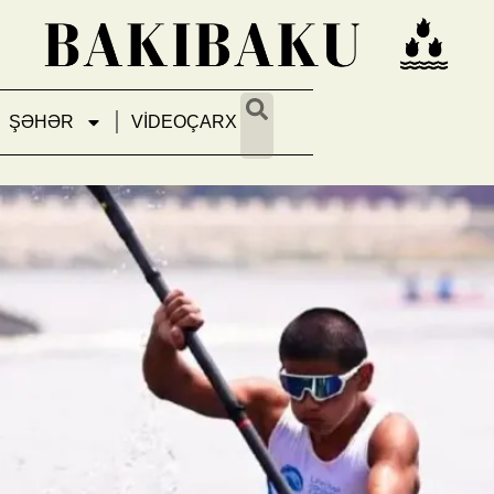
ŞƏHƏR
VİDEOÇARX
 açıq Bakı birinciliyi keçiril