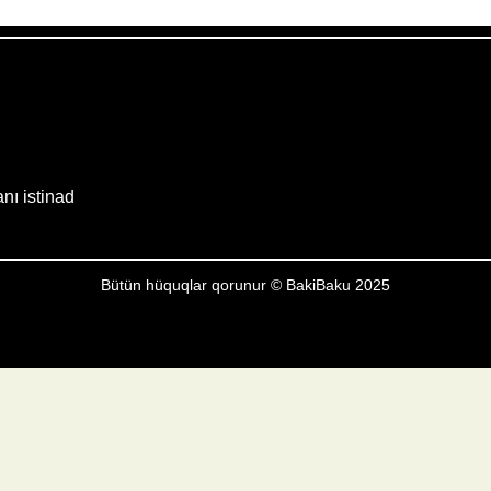
Weather from OpenWeatherMap
anı istinad
Bütün hüquqlar qorunur © BakiBaku 2025