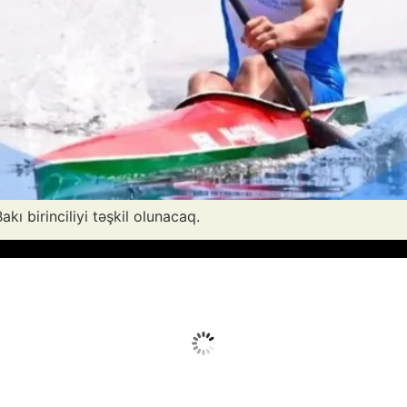
ı birinciliyi təşkil olunacaq.
vq 7, 2026
Humidity:
25 %
Wind:
8 mph
Clouds:
6%
Sunrise:
05:52