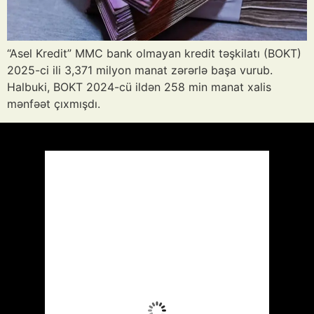
“Asel Kredit” MMC bank olmayan kredit təşkilatı (BOKT)
2025-ci ili 3,371 milyon manat zərərlə başa vurub.
Halbuki, BOKT 2024-cü ildən 258 min manat xalis
mənfəət çıxmışdı.
Azərbaycan
Respublikası, AZ
06:34,
Avq 8, 2026
26
°C
Aydın Səma