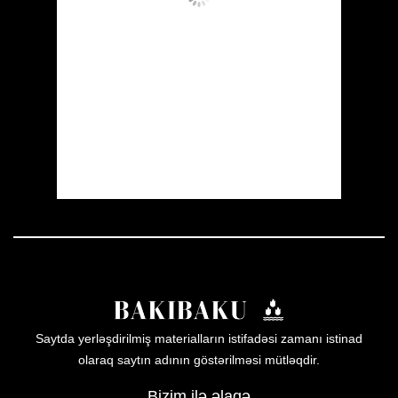
Wind Gust:
5 mph
Clouds:
0%
Visibility:
10 km
Sunrise:
05:53
Sunset:
19:57
54 %
1011 mb
3 mph
Weather from OpenWeatherMap
Saytda yerləşdirilmiş materialların istifadəsi zamanı istinad
olaraq saytın adının göstərilməsi mütləqdir.
Bizim ilə əlaqə