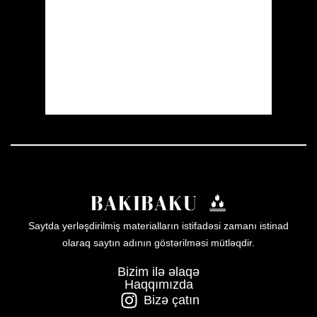
Visibility:
10 km
Sunrise:
05:53
Sunset:
19:57
25 %
1010 mb
8 mph
Weather from OpenWeatherMap
Saytda yerləşdirilmiş materialların istifadəsi zamanı istinad
olaraq saytın adının göstərilməsi mütləqdir.
Bizim ilə əlaqə
Haqqımızda
Bizə çatın