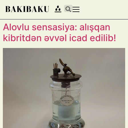
Alovlu sensasiya: alışqan
kibritdən əvvəl icad edilib!