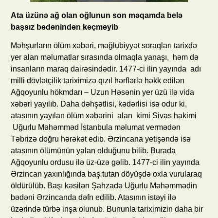
Ata üzünə ağ olan oğlunun son məqamda belə
başsız bədənindən keçməyib
Məhşurların ölüm xəbəri, məğlubiyyət soraqları tarixdə
yer alan məlumatlar sırasında olmaqla yanaşı, həm də
insanların maraq dairəsindədir. 1477-ci ilin yayında adı
milli dövlətçilik tariximizə qızıl hərflərlə həkk edilən
Ağqoyunlu hökmdarı – Uzun Həsənin yer üzü ilə vida
xəbəri yayılıb. Daha dəhşətlisi, kədərlisi isə odur ki,
atasının yayılan ölüm xəbərini alan kimi Sivas hakimi
Uğurlu Məhəmməd İstanbula məlumat vermədən
Təbrizə doğru hərəkət edib. Ərzincana yetişəndə isə
atasının ölümünün yalan olduğunu bilib. Burada
Ağqoyunlu ordusu ilə üz-üzə gəlib. 1477-ci ilin yayında
Ərzincan yaxınlığında baş tutan döyüşdə oxla vurularaq
öldürülüb. Başı kəsilən Şahzadə Uğurlu Məhəmmədin
bədəni Ərzincanda dəfn edilib. Atasının istəyi ilə
üzərində türbə inşa olunub. Bununla tariximizin daha bir