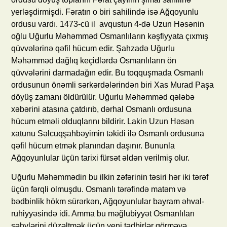
yerləşdirmişdi. Fəratın o biri sahilində isə Ağqoyunlu
ordusu vardı. 1473-cü il avqustun 4-də Uzun Həsənin
oğlu Uğurlu Məhəmməd Osmanlıların kəşfiyyata çıxmış
qüvvələrinə qəfil hücum edir. Şahzadə Uğurlu
Məhəmməd dağlıq keçidlərdə Osmanlıların ön
qüvvələrini darmadağın edir. Bu toqquşmada Osmanlı
ordusunun önəmli sərkərdələrindən biri Xas Murad Paşa
döyüş zamanı öldürülür. Uğurlu Məhəmməd qələbə
xəbərini atasına çatdırıb, dərhal Osmanlı ordusuna
hücum etməli olduqlarını bildirir. Lakin Uzun Həsən
xatunu Səlcuqşahbəyimin təkidi ilə Osmanlı ordusuna
qəfil hücum etmək planından daşınır. Bununla
Ağqoyunlular üçün tarixi fürsət əldən verilmiş olur.
Uğurlu Məhəmmədin bu ilkin zəfərinin təsiri hər iki tərəf
üçün fərqli olmuşdu. Osmanlı tərəfində matəm və
bədbinlik hökm sürərkən, Ağqoyunlular bayram əhval-
ruhiyyəsində idi. Amma bu məğlubiyyət Osmanlıları
səhvlərini düzəltmək üçün yeni tədbirlər görməyə