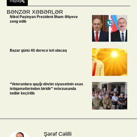
Paylaş
BƏNZƏR XƏBƏRLƏR
Nikol Paşinyan Prezident İlham Əliyevə
zəng edib
Bazar günü 40 dərəcə isti olacaq
“Veteranlara qayğı dövlət siyasətinin əsas
istiqamətlərindən biridir” mövzusunda
tədbir keçirilib
Şərəf Cəlilli