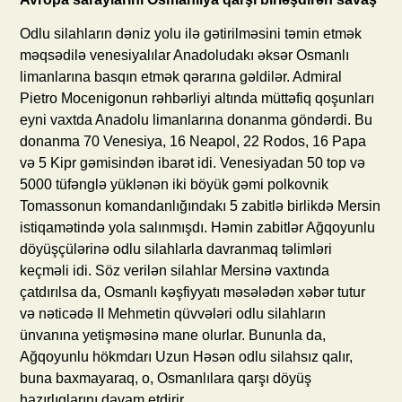
Odlu silahların dəniz yolu ilə gətirilməsini təmin etmək
məqsədilə venesiyalılar Anadoludakı əksər Osmanlı
limanlarına basqın etmək qərarına gəldilər. Admiral
Pietro Mocenigonun rəhbərliyi altında müttəfiq qoşunları
eyni vaxtda Anadolu limanlarına donanma göndərdi. Bu
donanma 70 Venesiya, 16 Neapol, 22 Rodos, 16 Papa
və 5 Kipr gəmisindən ibarət idi. Venesiyadan 50 top və
5000 tüfənglə yüklənən iki böyük gəmi polkovnik
Tomassonun komandanlığındakı 5 zabitlə birlikdə Mersin
istiqamətində yola salınmışdı. Həmin zabitlər Ağqoyunlu
döyüşçülərinə odlu silahlarla davranmaq təlimləri
keçməli idi. Söz verilən silahlar Mersinə vaxtında
çatdırılsa da, Osmanlı kəşfiyyatı məsələdən xəbər tutur
və nəticədə II Mehmetin qüvvələri odlu silahların
ünvanına yetişməsinə mane olurlar. Bununla da,
Ağqoyunlu hökmdarı Uzun Həsən odlu silahsız qalır,
buna baxmayaraq, o, Osmanlılara qarşı döyüş
hazırlıqlarını davam etdirir.