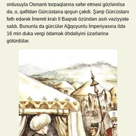
ordusuyla Osmanlı torpaqlarına səfər etməsi gözlənilsə
də, o, qəfildən Gürcüstana qoşun çəkdi. Şərqi Gürcüstanı
fəth edərək İmereti kralı II Baqratı özündən asılı vəziyyətə
saldı. Bununla da gürcülər Ağqoyunlu İmperiyasına ildə
16 min duka vergi ödəmək öhdəliyini üzərlərinə
götürdülər.