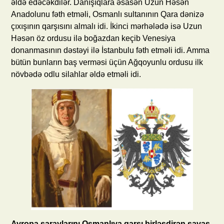
əldə edəcəkdilər. Danışıqlara əsasən Uzun Həsən
Anadolunu fəth etməli, Osmanlı sultanının Qara dənizə
çıxışının qarşısını almalı idi. İkinci mərhələdə isə Uzun
Həsən öz ordusu ilə boğazdan keçib Venesiya
donanmasının dəstəyi ilə İstanbulu fəth etməli idi. Amma
bütün bunların baş verməsi üçün Ağqoyunlu ordusu ilk
növbədə odlu silahlar əldə etməli idi.
Avropa saraylarını Osmanlıya qarşı birləşdirən savaş