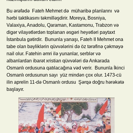
Bu ərəfədə Fateh Mehmet də müharibə planlarını və
hərbi taktikasını təkmilləşdirir. Moreya, Bosniya,
Valaxiya, Anadolu, Qaraman, Kastamonu, Trabzon və
digər vilayətlərdən toplanan əsgəri heyətləri paytaxt
İstanbula gətirdir. Bununla yanaşı, Fateh II Mehmet ona
tabe olan bəyliklərin qüvvələrini də öz tərəfinə çəkməyə
nail olur. Fatehin əmri ilə yunanlar, serblər və
albanlardan ibarət xristian qüvvələri də Ankarada
Osmanlı ordusuna qatılacağına vəd verir. Bununla İkinci
Osmanlı ordusunun sayı yüz mindən çox olur. 1473-cü
ilin aprelin 11-də Osmanlı ordusu Şərqə doğru hərəkətə
başlayır.