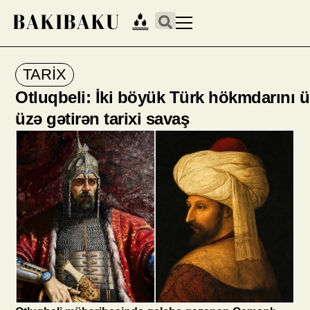
TARİX
Otluqbeli: İki böyük Türk hökmdarını ü
üzə gətirən tarixi savaş