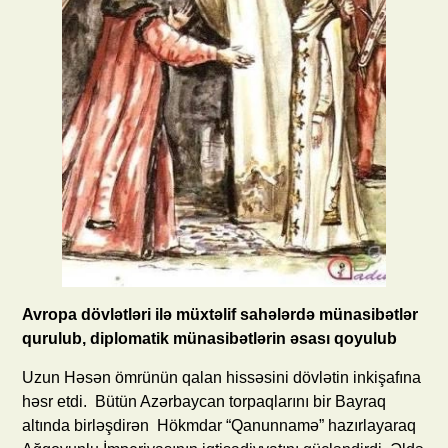
Avropa dövlətləri ilə müxtəlif sahələrdə münasibətlər
qurulub, diplomatik münasibətlərin əsası qoyulub
Uzun Həsən ömrünün qalan hissəsini dövlətin inkişafına
həsr etdi. Bütün Azərbaycan torpaqlarını bir Bayraq
altında birləşdirən Hökmdar “Qanunnamə” hazırlayaraq