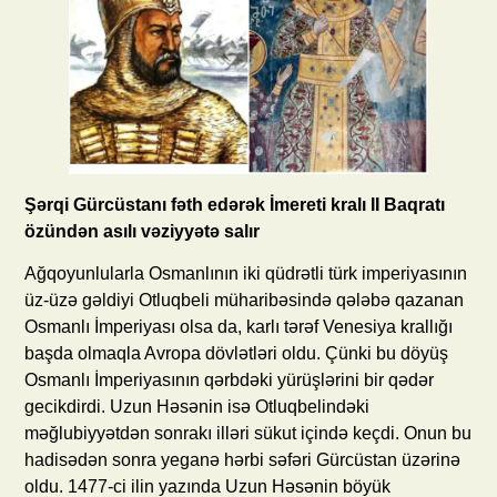
Şərqi Gürcüstanı fəth edərək İmereti kralı II Baqratı
özündən asılı vəziyyətə salır
Ağqoyunlularla Osmanlının iki qüdrətli türk imperiyasının
üz-üzə gəldiyi Otluqbeli müharibəsində qələbə qazanan
Osmanlı İmperiyası olsa da, karlı tərəf Venesiya krallığı
başda olmaqla Avropa dövlətləri oldu. Çünki bu döyüş
Osmanlı İmperiyasının qərbdəki yürüşlərini bir qədər
gecikdirdi. Uzun Həsənin isə Otluqbelindəki
məğlubiyyətdən sonrakı illəri sükut içində keçdi. Onun bu
hadisədən sonra yeganə hərbi səfəri Gürcüstan üzərinə
oldu. 1477-ci ilin yazında Uzun Həsənin böyük