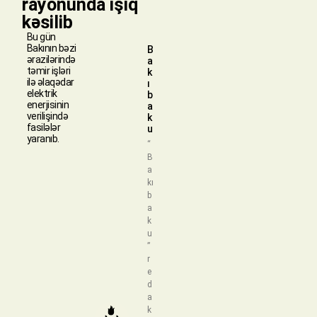
rayonunda işıq
kəsilib
Bu gün
Bakının bəzi
B
ərazilərində
a
təmir işləri
k
ilə əlaqədar
ı
elektrik
b
enerjisinin
a
verilişində
k
fasilələr
u
yaranıb.
“
B
a
kı
b
a
k
u
”
r
e
d
a
k