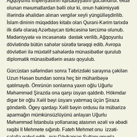
Ağqoyunlu İmperiyasının iqtisadiyyatını gücləndirdi. Əldə
olunan məıumatlardan bəlli olur ki, onun hakimiyyəti
illərində əhalidən alınan vergilər xeyli yüngülləşdirilib.
İslam dininin müqəddəs kitabı olan Qurani-Kərim tarixdə
ilk dəfə olaraq Azərbaycan türkcəsinə tərcümə olunub.
Mədəniyyətə və incəsənətə dəstək verilib, Ağqoyunlu
dövlətində bütün sahələr sürətlə tərəqqi edib. Avropa
dövlətləri ilə müxtəlif sahələrdə münasibətlər qurulub
diplomatik münasibətlərin əsası qoyulub.
Gürcüstan səfərindən sonra Təbrizdəki sarayına çəkilən
Uzun Həsən bundan sonra heç bir müharibəyə
qatılmayıb. Ömrünün sonlarına yaxın oğlu Uğurlu
Məhəmməd Şirazda ona qarşı üsyan qaldırıb. Hökmdar
digər bir oğlu Xəlil bəyi üsyanı yatırmaq üçün Şiraza
göndərib. Ögey qardaşı Xəlil bəyin ordusu ilə mübarizə
aparmağın mümkünsüzlüyünü anlayan Uğurlu
Məhəmməd İstanbula yollanaraq atasının əzəli və əbədi
rəqibi II Mehmete sığınıb. Fateh Mehmet onu izzəti-
cəlalla qəbul edib, qızı Gövhərxan Sultanı onunla