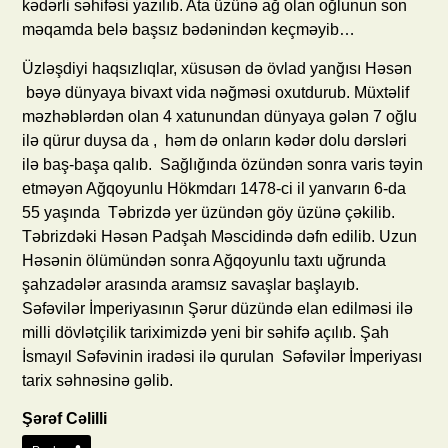
kədərli səhifəsi yazılıb. Ata üzünə ağ olan oğlunun son
məqamda belə başsız bədənindən keçməyib…
Üzləşdiyi haqsızlıqlar, xüsusən də övlad yanğısı Həsən
bəyə dünyaya bivaxt vida nəğməsi oxutdurub. Müxtəlif
məzhəblərdən olan 4 xatunundan dünyaya gələn 7 oğlu
ilə qürur duysa da , həm də onların kədər dolu dərsləri
ilə baş-başa qalıb. Sağlığında özündən sonra varis təyin
etməyən Ağqoyunlu Hökmdarı 1478-ci il yanvarın 6-da
55 yaşında Təbrizdə yer üzündən göy üzünə çəkilib.
Təbrizdəki Həsən Padşah Məscidində dəfn edilib. Uzun
Həsənin ölümündən sonra Ağqoyunlu taxtı uğrunda
şahzadələr arasında aramsız savaşlar başlayıb.
Səfəvilər İmperiyasının Şərur düzündə elan edilməsi ilə
milli dövlətçilik tariximizdə yeni bir səhifə açılıb. Şah
İsmayıl Səfəvinin iradəsi ilə qurulan Səfəvilər İmperiyası
tarix səhnəsinə gəlib.
Şərəf Cəlilli