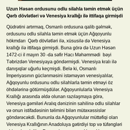
Uzun Həsən ordusunu odlu silahla təmin etmək üçün
Qərb dövlətləri və Venesiya krallığı ilə ittifaqa girmişdi
Qüdrətini artırmaq, Osmanlı ordusuna qalib gəlmək,
ordusunu odlu silahla təmin etmək üçün Ağqoyunlu
hökmdarı Qərb dövlətləri ilə, xüsusilə də Venesiya
krallığı ilə ittifaqa girmişdi. Buna görə də Uzun Həsən
1472-ci il mayın 30 -da səfir Hacı Məhəmmədi bəyi
Təbrizdən Venesiyaya göndərmişdi. Venesiya kralı ilə
danışıqlar uğurlu keçmişdi. Belə ki, Osmanlı
İmperiyasının güclənməsini istəməyən venesiyalılar,
Ağqoyunlu ordusunu odlu silahlarla təmin etməyi öz
öhdələrinə götürmüşdülər. Ağqoyunlularla Venesiya
Krallığı arasında əldə olunan razılaşmaya görə,
Venesiya gəmiləri Aralıq dənizinin sahilinə odlu silahlar
və onun istifadəsinin təlimini bilən mütəxəssislər
göndərəcəkdi. Bununla da Ağqoyunlular müttəfiqi olan
Venesiya Krallığının Anadoluya gətirdiyi top və tüfəngləri