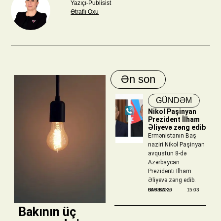
Yazıçı-Publisist
Ətraflı Oxu
Ən son
GÜNDƏM
Nikol Paşinyan
Prezident İlham
Əliyevə zəng edib
Ermənistanın Baş
naziri Nikol Paşinyan
avqustun 8-də
Azərbaycan
Prezidenti İlham
Əliyevə zəng edib.
BAKIBAKU
08/08/2026
15:03
​ Bakının üç