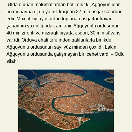
Əldə olunan məlumatlardan bəlli olur ki, Ağqoyunlular
bu müharibə üçün yalnız İraqdan 37 min əsgər səfərbər
edir. Müxtəlif vilayətlərdən toplanan əsgərlər İrəvan
şəhərinin yaxınlığında cəmlənir. Ağqoyunlu ordusunun
40 min zirehli və mizraqlı piyada əsgəri, 30 min süvarisi
var idi. Orduya əhali tərəfindən qatılanlarla birlikdə
Ağqoyunlu ordusunun sayı yüz mindən çox idi. Lakin
Ağqoyunlu ordusunda çatışmayan bir cəhət vardı – Odlu
silah!