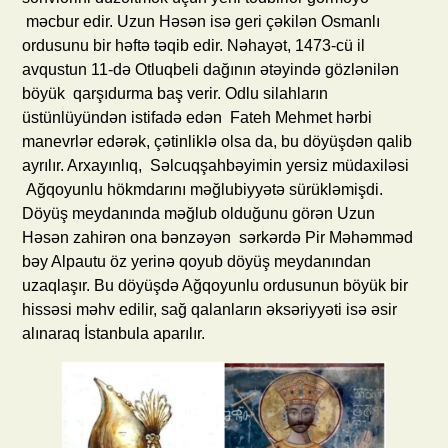
məcbur edir. Uzun Həsən isə geri çəkilən Osmanlı
ordusunu bir həftə təqib edir. Nəhayət, 1473-cü il
avqustun 11-də Otluqbeli dağının ətəyində gözlənilən
böyük qarşıdurma baş verir. Odlu silahların
üstünlüyündən istifadə edən Fateh Mehmet hərbi
manevrlər edərək, çətinliklə olsa da, bu döyüşdən qalib
ayrılır. Arxayınlıq, Səlcuqşahbəyimin yersiz müdaxiləsi
Ağqoyunlu hökmdarını məğlubiyyətə sürükləmişdi.
Döyüş meydanında məğlub olduğunu görən Uzun
Həsən zahirən ona bənzəyən sərkərdə Pir Məhəmməd
bəy Alpautu öz yerinə qoyub döyüş meydanından
uzaqlaşır. Bu döyüşdə Ağqoyunlu ordusunun böyük bir
hissəsi məhv edilir, sağ qalanların əksəriyyəti isə əsir
alınaraq İstanbula aparılır.