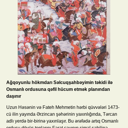
Ağqoyunlu hökmdarı Səlcuqşahbəyimin təkidi ilə
Osmanlı ordusuna qəfil hücum etmək planından
daşınır
Uzun Həsənin və Fateh Mehmetin hərbi qüvvələri 1473-
cü ilin yayında Ərzincan şəhərinin yaxınlığında, Tərcan
adlı yerdə bir-birinə yaxınlaşır. Bu ərəfədə artıq Osmanlı
ordusu döyüş toplarını Fərat çayının şimal sahilinə