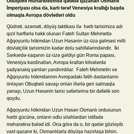
Otluqbeli müharibəsində qələbə qazanan Osmanlı
İmperiyası olsa da, karlı tərəf Venesiya krallığı başda
olmaqla Avropa dövlətləri oldu
Qüdrəti, əzəməti, döyüş taktikası ilə hərb tariximizə adı
qızıl hərflərlə həkk olunan Fateh Sultan Mehmetlə
Ağqoyunlu hökmdarı Uzun Həsənin üz-üzə gəlməsi milli
dövlətçilik tariximizin kədər dolu səhifələrindəndir. İki
Sərkərdə-xaqanın üz-üzə gəldiyi gün Roma papası,
Venesiya kardinalları, Avropa kralları kilsələrdə
şadyanalıq şamları yandırırdılar. Fateh Mehmetin və
Ağqoyunlu hökmdarının Avropadakı fətih dastanlarını
önləyən Otluqbeli savaşı onları illərlə geri salmaqla
yanaşı, Uzun Həsənin tarixi səfərlərinə bir dəfəlik son
qoydu.
Ağqoyunlu hökmdarı Uzun Həsən Osmanlı ordusunun
hərbi gücünə, onların odlu silahlardan istifadə
məharətinə bələd idi. Ona görə də o, bir qədər gözləyib
vaxt qazanır ki, Osmanlılarla döyüşə hazırlaşa bilsin.