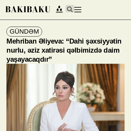
GÜNDƏM
Mehriban Əliyeva: “Dahi şəxsiyyətin
nurlu, əziz xatirəsi qəlbimizdə daim
yaşayacaqdır”