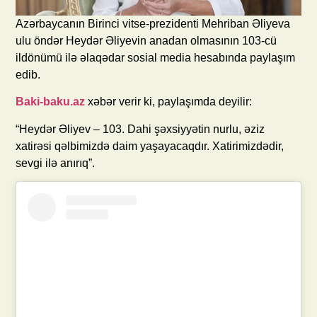
Azərbaycanın Birinci vitse-prezidenti Mehriban Əliyeva
ulu öndər Heydər Əliyevin anadan olmasının 103-cü
ildönümü ilə əlaqədar sosial media hesabında paylaşım
edib.
Baki-baku.az
xəbər verir ki, paylaşımda deyilir:
“Heydər Əliyev – 103. Dahi şəxsiyyətin nurlu, əziz
xatirəsi qəlbimizdə daim yaşayacaqdır. Xatirimizdədir,
sevgi ilə anırıq”.