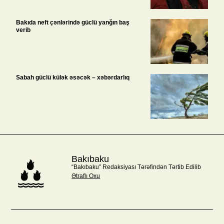
Bakıda neft çənlərində güclü yanğın baş
verib
Sabah güclü külək əsəcək – xəbərdarlıq
Bakıbaku
“Bakıbaku” Redaksiyası Tərəfindən Tərtib Edilib
Ətraflı Oxu