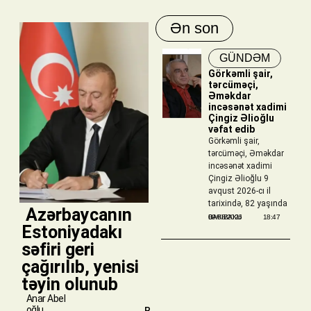
Ən son
GÜNDƏM
Görkəmli şair,
tərcüməçi,
Əməkdar
incəsənət xadimi
Çingiz Əlioğlu
vəfat edib
Görkəmli şair,
tərcüməçi, Əməkdar
incəsənət xadimi
Çingiz Əlioğlu 9
avqust 2026-cı il
tarixində, 82 yaşında
​ Azərbaycanın
BAKIBAKU
09/08/2026
18:47
Estoniyadakı
səfiri geri
çağırılıb, yenisi
təyin olunub
Anar Abel
oğlu