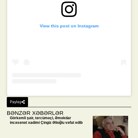
View this post on Instagram
Paylaş
BƏNZƏR XƏBƏRLƏR
Görkəmli şair, tərcüməçi, Əməkdar
incəsənət xadimi Çingiz Əlioğlu vəfat edib