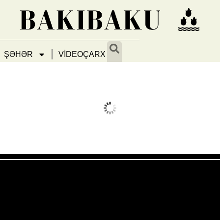
ŞƏHƏR
VİDEOÇARX
Avq 8, 2026
Humidity:
20 %
Wind:
14 mph
Clouds:
0%
Sunrise:
05:53
Weather from OpenWeatherMap