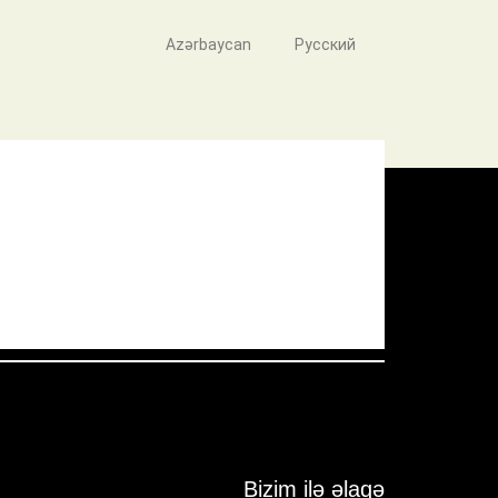
Azərbaycan
Русский
Pressure:
1005 mb
Wind Gust:
15 mph
Visibility:
10 km
Sunset:
19:57
Bizim ilə əlaqə