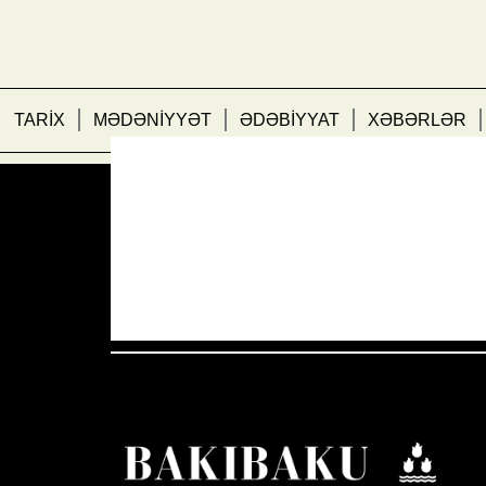
TARİX
MƏDƏNİYYƏT
ƏDƏBİYYAT
XƏBƏRLƏR
Azərbaycan Respublikası, AZ
17:32,
40
°C
Aydın Səma