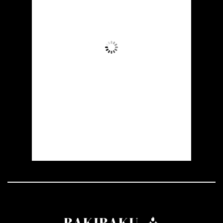
37
°C
Aydın Səma
Wind Gust:
19 mph
Clouds:
0%
Visibility:
10 km
Sunrise:
05:53
Sunset:
19:57
22 %
1006 mb
19 mph
Weather from OpenWeatherMap