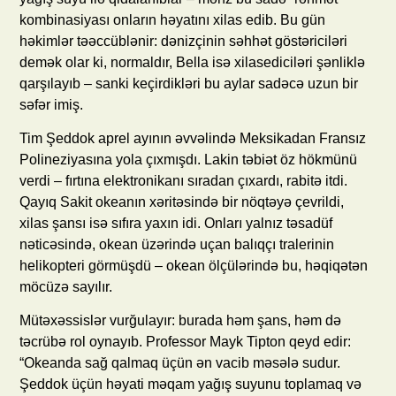
kombinasiyası onların həyatını xilas edib. Bu gün
həkimlər təəccüblənir: dənizçinin səhhət göstəriciləri
demək olar ki, normaldır, Bella isə xilasediciləri şənliklə
qarşılayıb – sanki keçirdikləri bu aylar sadəcə uzun bir
səfər imiş.
Tim Şeddok aprel ayının əvvəlində Meksikadan Fransız
Polineziyasına yola çıxmışdı. Lakin təbiət öz hökmünü
verdi – fırtına elektronikanı sıradan çıxardı, rabitə itdi.
Qayıq Sakit okeanın xəritəsində bir nöqtəyə çevrildi,
xilas şansı isə sıfıra yaxın idi. Onları yalnız təsadüf
nəticəsində, okean üzərində uçan balıqçı tralerinin
helikopteri görmüşdü – okean ölçülərində bu, həqiqətən
möcüzə sayılır.
Mütəxəssislər vurğulayır: burada həm şans, həm də
təcrübə rol oynayıb. Professor Mayk Tipton qeyd edir:
“Okeanda sağ qalmaq üçün ən vacib məsələ sudur.
Şeddok üçün həyati məqam yağış suyunu toplamaq və