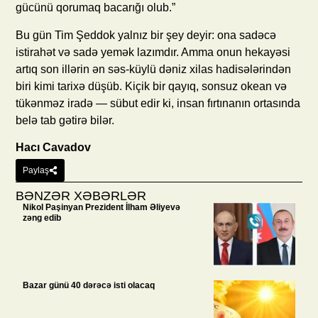
gücünü qorumaq bacarığı olub.”
Bu gün Tim Şeddok yalnız bir şey deyir: ona sadəcə
istirahət və sadə yemək lazımdır. Amma onun hekayəsi
artıq son illərin ən səs-küylü dəniz xilas hadisələrindən
biri kimi tarixə düşüb. Kiçik bir qayıq, sonsuz okean və
tükənməz iradə — sübut edir ki, insan fırtınanın ortasında
belə tab gətirə bilər.
Hacı Cavadov
Paylaş
BƏNZƏR XƏBƏRLƏR
Nikol Paşinyan Prezident İlham Əliyevə
zəng edib
Bazar günü 40 dərəcə isti olacaq