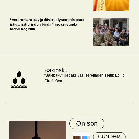
“Veteranlara qayğı dövlət siyasətinin əsas
istiqamətlərindən biridir” mövzusunda
tədbir keçirilib
Bakıbaku
“Bakıbaku” Redaksiyası Tərəfindən Tərtib Edilib
Ətraflı Oxu
Ən son
GÜNDƏM