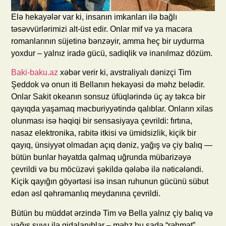
Elə hekayələr var ki, insanın imkanları ilə bağlı
təsəvvürlərimizi alt-üst edir. Onlar mif və ya macəra
romanlarının süjetinə bənzəyir, amma heç bir uydurma
yoxdur – yalnız iradə gücü, sadiqlik və inanılmaz dözüm.
Baki-baku.az
xəbər verir ki, avstraliyalı dənizçi Tim
Şeddok və onun iti Bellanın hekayəsi də məhz belədir.
Onlar Sakit okeanın sonsuz üfüqlərində üç ay təkcə bir
qayıqda yaşamaq məcburiyyətində qalıblar. Onların xilas
olunması isə həqiqi bir sensasiyaya çevrildi: fırtına,
nasaz elektronika, rabitə itkisi və ümidsizlik, kiçik bir
qayıq, ünsiyyət olmadan açıq dəniz, yağış və çiy balıq —
bütün bunlar həyatda qalmaq uğrunda mübarizəyə
çevrildi və bu möcüzəvi şəkildə qələbə ilə nəticələndi.
Kiçik qayığın göyərtəsi isə insan ruhunun gücünü sübut
edən əsl qəhrəmanlıq meydanına çevrildi.
Bütün bu müddət ərzində Tim və Bella yalnız çiy balıq və
yağış suyu ilə qidalanıblar – məhz bu sadə “rəhmət”