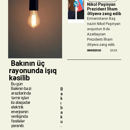
Nikol Paşinyan
Prezident İlham
Əliyevə zəng edib
Ermənistanın Baş
naziri Nikol Paşinyan
avqustun 8-də
Azərbaycan
Prezidenti İlham
Əliyevə zəng edib.
BAKIBAKU
08/08/2026
15:03
​ Bakının üç
rayonunda işıq
kəsilib
Bu gün
Bakının bəzi
B
ərazilərində
a
təmir işləri
k
ilə əlaqədar
ı
elektrik
b
enerjisinin
a
verilişində
k
fasilələr
u
yaranıb.
“