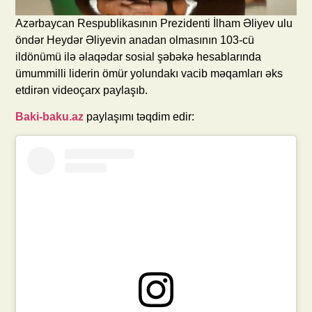
Azərbaycan Respublikasının Prezidenti İlham Əliyev ulu
öndər Heydər Əliyevin anadan olmasının 103-cü
ildönümü ilə əlaqədar sosial şəbəkə hesablarında
ümummilli liderin ömür yolundakı vacib məqamları əks
etdirən videoçarx paylaşıb.
Baki-baku.az
paylaşımı təqdim edir: