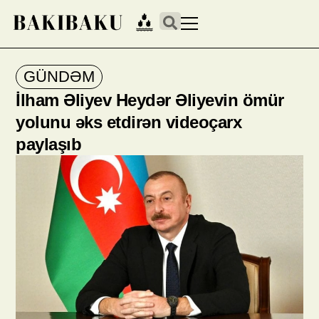
GÜNDƏM
İlham Əliyev Heydər Əliyevin ömür
yolunu əks etdirən videoçarx
paylaşıb