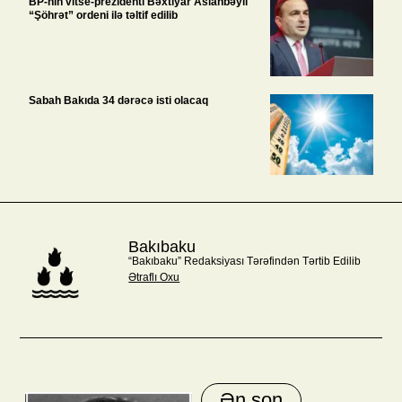
BP-nin vitse-prezidenti Bəxtiyar Aslanbəyli
“Şöhrət” ordeni ilə təltif edilib
Sabah Bakıda 34 dərəcə isti olacaq
Bakıbaku
“Bakıbaku” Redaksiyası Tərəfindən Tərtib Edilib
Ətraflı Oxu
Ən son