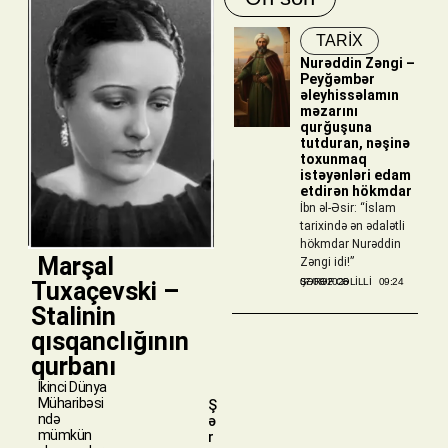
TARİX
Nurəddin Zəngi –
Peyğəmbər
əleyhissəlamın
məzarını
qurğuşuna
tutduran, nəşinə
toxunmaq
istəyənləri edam
etdirən hökmdar
İbn əl-Əsir: “İslam
tarixində ən ədalətli
hökmdar Nurəddin
​ Marşal
Zəngi idi!”
ŞƏRƏF CƏLILLI
07/08/2026
09:24
Tuxaçevski –
Stalinin
qısqanclığının
qurbanı
İkinci Dünya
Müharibəsi
Ş
ndə
ə
mümkün
r