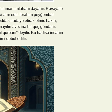
ir iman imtahanı dayanır. Rəvayətə
yi əmr edir. İbrahim peyğəmbər
dəs iradəyə etiraz etmir. Lakin,
mayılın əvəzinə bir qoç göndərir.
qurbanı” deyilir. Bu hadisə insanın
i qəbul edilir.