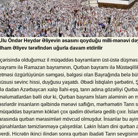
Ulu Öndər Heydər Əliyevin əsasını qoyduğu milli-mənəvi dəy
İlham Əliyev tərəfindən uğurla davam etdirilir
İçərisində olduğumuz il müqəddəs bayramların üst-üstə düşməsi 
bayramı ilə Ramazan bayramının, Qurban bayramı ilə Müstəqilli
etməsi özgürlüyünün səmgəsi, bəlgəsi olan Bayrağında belə büt
xüsusi sevinc hissi, duyğusu yaşatdı. Əbədi İstiqlalın şərbətini,
ilə dadan Azərbaycan xalqı İlahi-eşq, tanrı adına gözəlliyi Qur
məlumatlardan bəlli olur ki, Qurban bayramı İslam aləminin ən 
əsrlərdir insanların qəlbində mənəvi saflığın, mərhəmətin Tanrı s
müqəddəs bayramın kökləri çox qədim dövrlərə gedib çıxır. İslam
arasında qurban mərasimləri mövcud olmuşdur. İnsanlar bu ayinl
günahlardan təmizlənməyə çalışırdılar. Lakin İslam dini qurban
verdi. Hicrətin ikinci ilindən sonra qurban ibadəti Tanrı sevgisin