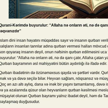
Qurani-Kərimdə buyurulur: “Allaha nə onların əti, nə də qanı ç
təqvanızdır”
İslam dini insan həyatını müqəddəs sayır və insanın qurban veril
xalqların insanları tanrılar adına qurban verməsi halları mövcud
son qoyaraq insanın deyil, onun nəfsinin qurban edilməsini uca
buyurulur: “Allaha nə onların əti, nə də qanı çatır, Allaha çatan y
Qurban bayramının əsl mahiyyətini bütün aydınlığı ilə ifadə edir.
Qurban ibadətinin də özünəməxsus qayda və şərtləri vardır. Qurb
inək və ya dəvə seçilə bilər. Heyvan sağlam, nöqsansız və müəy
Qoç ən azı altı aylıq, dana və inək bir yaşını tamamlamış, dəvə i
və ya əzalarında qüsur olan heyvanların qurban kəsilməsi məsləh
müşayiət olunan Qurban bayramı yalnız ibadət deyil, həm də Ta
paylaşmaq duyğusudur.