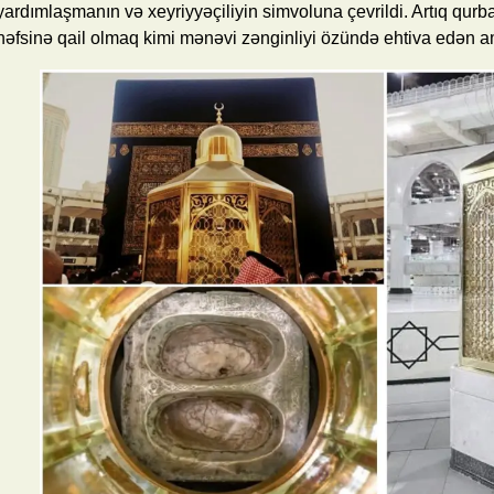
yardımlaşmanın və xeyriyyəçiliyin simvoluna çevrildi. Artıq qurba
nəfsinə qail olmaq kimi mənəvi zənginliyi özündə ehtiva edən am