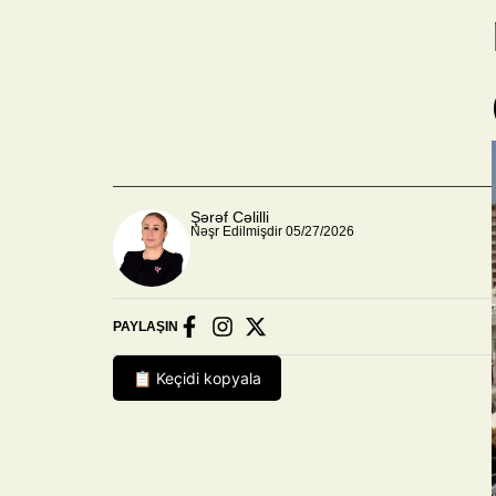
Şərəf Cəlilli
Nəşr Edilmişdir 05/27/2026
PAYLAŞIN
📋 Keçidi kopyala