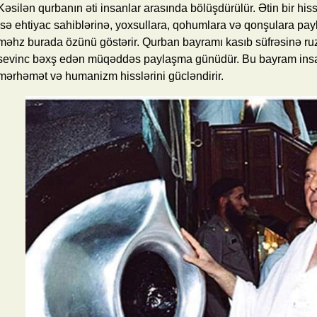
Kəsilən qurbanın əti insanlar arasında bölüşdürülür. Ətin bir hissə
isə ehtiyac sahiblərinə, yoxsullara, qohumlara və qonşulara pay
məhz burada özünü göstərir. Qurban bayramı kasıb süfrəsinə ruz
sevinc bəxş edən müqəddəs paylaşma günüdür. Bu bayram insanlar
mərhəmət və humanizm hisslərini gücləndirir.