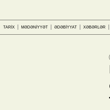
TARİX
MƏDƏNİYYƏT
ƏDƏBİYYAT
XƏBƏRLƏR