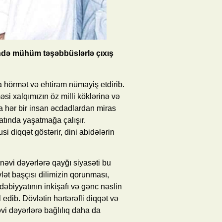
ndə mühüm təşəbbüslərlə çıxış
a hörmət və ehtiram nümayiş etdirib.
i xalqımızın öz milli köklərinə və
a hər bir insan əcdadlardan miras
atında yaşatmağa çalışır.
 diqqət göstərir, dini abidələrin
əvi dəyərlərə qayğı siyasəti bu
lət başçısı dilimizin qorunması,
dəbiyyatının inkişafı və gənc nəslin
edib. Dövlətin hərtərəfli diqqət və
i dəyərlərə bağlılıq daha da