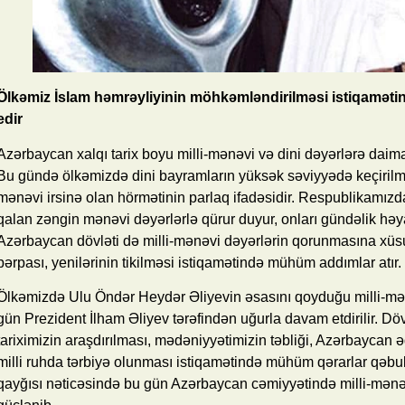
Ölkəmiz İslam həmrəyliyinin möhkəmləndirilməsi istiqaməti
edir
Azərbaycan xalqı tarix boyu milli-mənəvi və dini dəyərlərə daim
Bu gündə ölkəmizdə dini bayramların yüksək səviyyədə keçirilməs
mənəvi irsinə olan hörmətinin parlaq ifadəsidir. Respublikamızd
qalan zəngin mənəvi dəyərlərlə qürur duyur, onları gündəlik həy
Azərbaycan dövləti də milli-mənəvi dəyərlərin qorunmasına xüsusi
bərpası, yenilərinin tikilməsi istiqamətində mühüm addımlar atır.
Ölkəmizdə Ulu Öndər Heydər Əliyevin əsasını qoyduğu milli-mən
gün Prezident İlham Əliyev tərəfindən uğurla davam etdirilir. Döv
tariximizin araşdırılması, mədəniyyətimizin təbliği, Azərbaycan ə
milli ruhda tərbiyə olunması istiqamətində mühüm qərarlar qəbul 
qayğısı nəticəsində bu gün Azərbaycan cəmiyyətində milli-mənəv