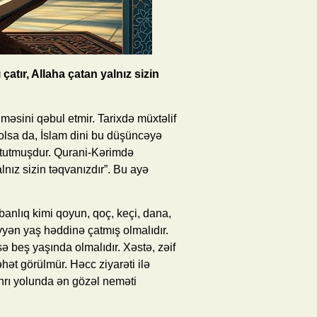
atır, Allaha çatan yalnız sizin
məsini qəbul etmir. Tarixdə müxtəlif
 olsa da, İslam dini bu düşüncəyə
 tutmuşdur. Qurani-Kərimdə
alnız sizin təqvanızdır”. Bu ayə
anlıq kimi qoyun, qoç, keçi, dana,
yən yaş həddinə çatmış olmalıdır.
sə beş yaşında olmalıdır. Xəstə, zəif
ət görülmür. Həcc ziyarəti ilə
nrı yolunda ən gözəl neməti