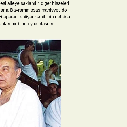
si ailəyə saxlanılır, digər hissələri
lanır. Bayramın əsas mahiyyəti də
i aparan, ehtiyac sahibinin qəlbinə
ı bir-birinə yaxınlaşdırır,