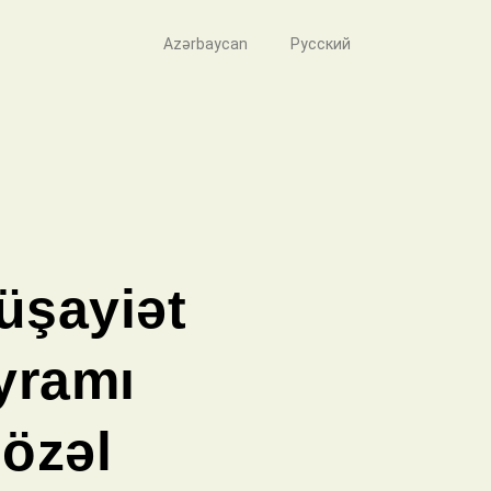
Azərbaycan
Русский
müşayiət
yramı
gözəl