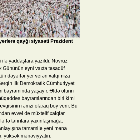
ərlərə qayğı siyasəti Prezident
ilə yaddaşlara yazıldı. Novruz
k Gününün eyni vaxta təsadüf
ün dəyərlər yer verən xalqımıza
 Şərqin ilk Demokratik Cümhuriyyəti
ban bayramında yaşayır. Əldə olunn
müqəddəs bayramlarından biri kimi
evgisinin rəmzi olaraq boy verir. Bu
dan əvvəl də müxtəlif xalqlar
ərlə tanrılara yaxınlaşmağa,
 anlayışına tamamilə yeni məna
in, yüksək mənəviyyatın,