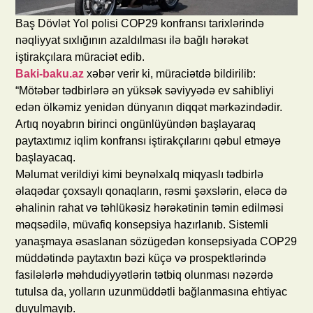
Baş Dövlət Yol polisi COP29 konfransı tarixlərində
nəqliyyat sıxlığının azaldılması ilə bağlı hərəkət
iştirakçılara müraciət edib.
Baki-baku.az
xəbər verir ki, müraciətdə bildirilib:
“Mötəbər tədbirlərə ən yüksək səviyyədə ev sahibliyi
edən ölkəmiz yenidən dünyanın diqqət mərkəzindədir.
Artıq noyabrın birinci ongünlüyündən başlayaraq
paytaxtımız iqlim konfransı iştirakçılarını qəbul etməyə
başlayacaq.
Məlumat verildiyi kimi beynəlxalq miqyaslı tədbirlə
əlaqədar çoxsaylı qonaqların, rəsmi şəxslərin, eləcə də
əhalinin rahat və təhlükəsiz hərəkətinin təmin edilməsi
məqsədilə, müvafiq konsepsiya hazırlanıb. Sistemli
yanaşmaya əsaslanan sözügedən konsepsiyada COP29
müddətində paytaxtın bəzi küçə və prospektlərində
fasilələrlə məhdudiyyətlərin tətbiq olunması nəzərdə
tutulsa da, yolların uzunmüddətli bağlanmasına ehtiyac
duyulmayıb.