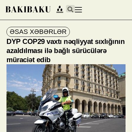
ƏSAS XƏBƏRLƏR
DYP COP29 vaxtı nəqliyyat sıxlığının
azaldılması ilə bağlı sürücülərə
müraciət edib