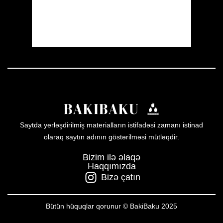
21 %
1011 mb
7 mph
Weather from OpenWeatherMap
Saytda yerləşdirilmiş materialların istifadəsi zamanı istinad
olaraq saytın adının göstərilməsi mütləqdir.
Bizim ilə əlaqə
Haqqımızda
Bizə çatın
Bütün hüquqlar qorunur © BakiBaku 2025