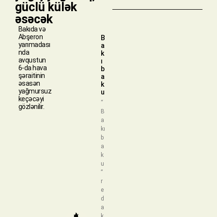
güclü külək
əsəcək
Bakıda və
Abşeron
B
yarımadası
a
nda
k
avqustun
ı
6-da hava
b
şəraitinin
a
əsasən
k
yağmursuz
u
keçəcəyi
“
gözlənilir.
B
a
kı
b
a
k
u
”
r
e
d
a
k