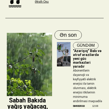
Ətraflı Oxu
Ən son
GÜNDƏM
“Azərişıq” Bakı və
ətraf ərazilərdə
yeni güc
mərkəzləri
yaradır
Abonentlərin
dayanıqlı və
keyfiyyətli elektrik
enerjisi ilə təmin
olunması, elektrik
enerjisi itkilərinin
minimuma
​ Sabah Bakıda
endirilməsi məqsədilə
yağış yağacaq,
BAKIBAKU
06/08/2026
12:08