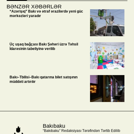
BƏNZƏR XƏBƏRLƏR
“Azərişıq” Bakı və ətraf ərazilərdə yeni güc
mərkəzləri yaradır
Üç uşaq bağçası Bakı Şəhəri üzrə Təhsil
İdarəsinin tabeliyinə verilib
Bakı–Tbilisi–Bakı qatarına bilet satışının
müddəti artırılır
Bakıbaku
“Bakıbaku” Redaksiyası Tərəfindən Tərtib Edilib