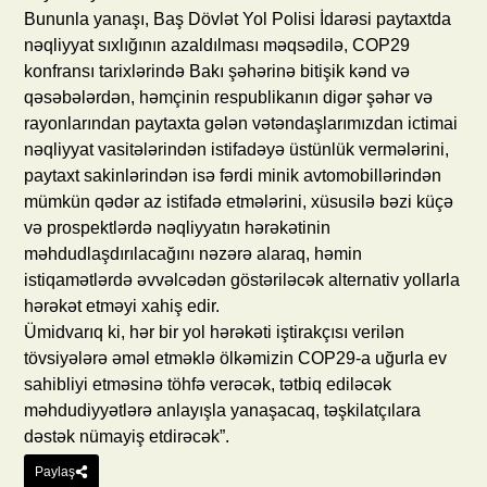
Bununla yanaşı, Baş Dövlət Yol Polisi İdarəsi paytaxtda
nəqliyyat sıxlığının azaldılması məqsədilə, COP29
konfransı tarixlərində Bakı şəhərinə bitişik kənd və
qəsəbələrdən, həmçinin respublikanın digər şəhər və
rayonlarından paytaxta gələn vətəndaşlarımızdan ictimai
nəqliyyat vasitələrindən istifadəyə üstünlük vermələrini,
paytaxt sakinlərindən isə fərdi minik avtomobillərindən
mümkün qədər az istifadə etmələrini, xüsusilə bəzi küçə
və prospektlərdə nəqliyyatın hərəkətinin
məhdudlaşdırılacağını nəzərə alaraq, həmin
istiqamətlərdə əvvəlcədən göstəriləcək alternativ yollarla
hərəkət etməyi xahiş edir.
Ümidvarıq ki, hər bir yol hərəkəti iştirakçısı verilən
tövsiyələrə əməl etməklə ölkəmizin COP29-a uğurla ev
sahibliyi etməsinə töhfə verəcək, tətbiq ediləcək
məhdudiyyətlərə anlayışla yanaşacaq, təşkilatçılara
dəstək nümayiş etdirəcək”.
Paylaş