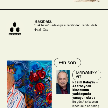
Bakıbaku
“Bakıbaku” Redaksiyası Tərəfindən Tərtib Edilib
Ətraflı Oxu
Ən son
MƏDƏNIYY
ƏT
Rasim Balayev –
Azərbaycan
kinosunun
yaddaşında
yaşayan obraz
Bu gün Azərbaycan
kinosunun ən parlaq