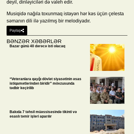
deyil, dinləyiciləri də valeh edir.
Musiqidə nağıla toxunmaq istəyən hər kəs üçün çelesta
səmanın dili ilə yazılmış bir melodiyadır.
Paylaş
BƏNZƏR XƏBƏRLƏR
Bazar günü 40 dərəcə isti olacaq
“Veteranlara qayğı dövlət siyasətinin əsas
istiqamətlərindən biridir” mövzusunda
tədbir keçirilib
Bakıda 7 təhsil müəssisəsində tikinti və
əsaslı təmir işləri aparılır