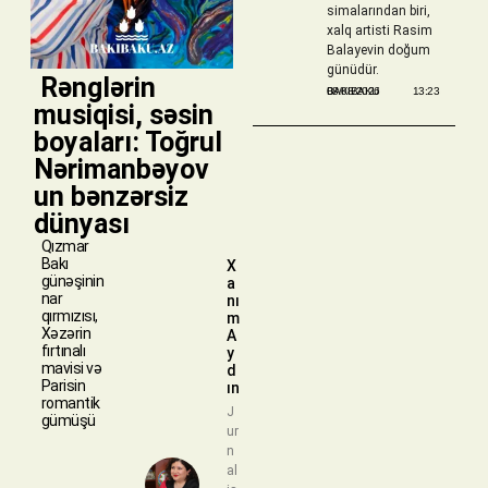
simalarından biri,
xalq artisti Rasim
Balayevin doğum
günüdür.
​ Rənglərin
BAKIBAKU
08/08/2026
13:23
musiqisi, səsin
boyaları: Toğrul
Nərimanbəyov
un bənzərsiz
dünyası
Qızmar
Bakı
X
günəşinin
a
nar
nı
qırmızısı,
m
Xəzərin
A
fırtınalı
y
mavisi və
d
Parisin
ın
romantik
J
gümüşü
ur
n
al