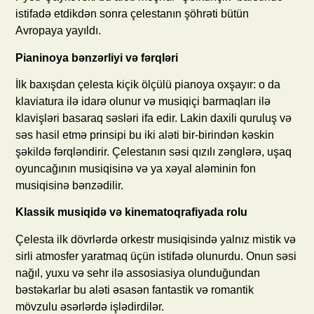
istifadə etdikdən sonra çelestanın şöhrəti bütün
Avropaya yayıldı.
Pianinoya bənzərliyi və fərqləri
İlk baxışdan çelesta kiçik ölçülü pianoya oxşayır: o da
klaviatura ilə idarə olunur və musiqiçi barmaqları ilə
klavişləri basaraq səsləri ifa edir. Lakin daxili quruluş və
səs hasil etmə prinsipi bu iki aləti bir-birindən kəskin
şəkildə fərqləndirir. Çelestanın səsi qızılı zənglərə, uşaq
oyuncağının musiqisinə və ya xəyal aləminin fon
musiqisinə bənzədilir.
Klassik musiqidə və kinematoqrafiyada rolu
Çelesta ilk dövrlərdə orkestr musiqisində yalnız mistik və
sirli atmosfer yaratmaq üçün istifadə olunurdu. Onun səsi
nağıl, yuxu və sehr ilə assosiasiya olunduğundan
bəstəkarlar bu aləti əsasən fantastik və romantik
mövzulu əsərlərdə işlədirdilər.