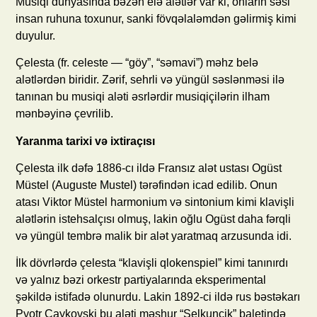
Musiqi dünyasında bəzən elə alətlər var ki, onların səsi
insan ruhuna toxunur, sanki fövqəlaləmdən gəlirmiş kimi
duyulur.
Çelesta (fr. celeste — “göy”, “səmavi”) məhz belə
alətlərdən biridir. Zərif, sehrli və yüngül səslənməsi ilə
tanınan bu musiqi aləti əsrlərdir musiqiçilərin ilham
mənbəyinə çevrilib.
Yaranma tarixi və ixtiraçısı
Çelesta ilk dəfə 1886-cı ildə Fransız alət ustası Ogüst
Müstel (Auguste Mustel) tərəfindən icad edilib. Onun
atası Viktor Müstel harmonium və sintonium kimi klavişli
alətlərin istehsalçısı olmuş, lakin oğlu Ogüst daha fərqli
və yüngül tembrə malik bir alət yaratmaq arzusunda idi.
İlk dövrlərdə çelesta “klavişli qlokenspiel” kimi tanınırdı
və yalnız bəzi orkestr partiyalarında eksperimental
şəkildə istifadə olunurdu. Lakin 1892-ci ildə rus bəstəkarı
Pyotr Çaykovski bu aləti məşhur “Şelkunçik” baletində