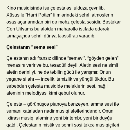
Kino musiqisində isə çelesta əsl ulduza çevrilib.
Xüsusilə “Harri Potter” filmlərindəki sehrli atmosferin
əsas açarlarından biri də məhz çelesta səsidir. Bəstəkar
Con Uilyams bu alətdən məharətlə istifadə edərək
tamaşaçıda sehrli dünya təəssüratı yaradıb.
Çelestanın “səma səsi”
Çelestanın adı fransız dilində “səmavi”, “göydən gələn”
mənasını verir və bu, təsadüfi deyil. Alətin səsi nə simli
alətin dərinliyi, nə də təbilin gücü ilə yarışmır. Onun
yeganə silahı — incəlik, təmizlik və yüngüllükdür. Bu
səbəbdən çelesta musiqidə mələklərin səsi, nağıl
aləminin melodiyası kimi qəbul olunur.
Çelesta – görünüşcə pianoya bənzəyən, amma səsi ilə
səmanı xatırladan nadir musiqi alətlərindəndir. Onun
ixtirası musiqi aləminə yeni bir tembr, yeni bir duyğu
qatdı. Çelestanın mistik və sehrli səsi təkcə musiqiçiləri