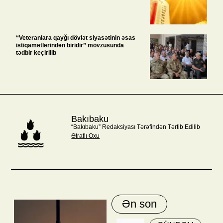
“Veteranlara qayğı dövlət siyasətinin əsas
istiqamətlərindən biridir” mövzusunda
tədbir keçirilib
Bakıbaku
“Bakıbaku” Redaksiyası Tərəfindən Tərtib Edilib
Ətraflı Oxu
Ən son