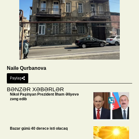
Nailə Qurbanova
Paylaş
BƏNZƏR XƏBƏRLƏR
Nikol Paşinyan Prezident İlham Əliyevə
zəng edib
Bazar günü 40 dərəcə isti olacaq