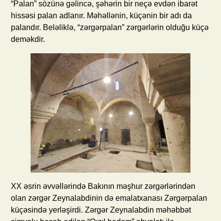
“Palan” sözünə gəlincə, şəhərin bir neçə evdən ibarət
hissəsi palan adlanır. Məhəllənin, küçənin bir adı da
palandır. Beləliklə, “zərgərpalan” zərgərlərin olduğu küçə
deməkdir.
XX əsrin əvvəllərində Bakının məşhur zərgərlərindən
olan zərgər Zeynalabdinin də emalatxanası Zərgərpalan
küçəsində yerləşirdi. Zərgər Zeynalabdin məhəbbət