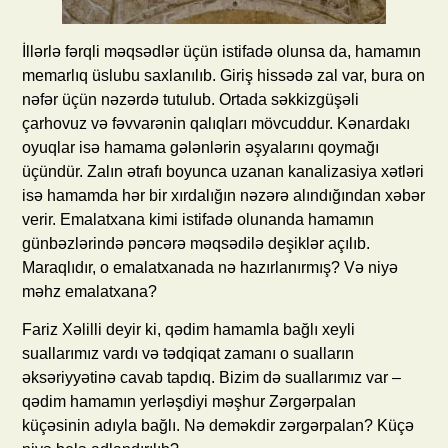
İllərlə fərqli məqsədlər üçün istifadə olunsa da, hamamın
memarlıq üslubu saxlanılıb. Giriş hissədə zal var, bura on
nəfər üçün nəzərdə tutulub. Ortada səkkizgüşəli
çarhovuz və fəvvarənin qalıqları mövcuddur. Kənardakı
oyuqlar isə hamama gələnlərin əşyalarını qoymağı
üçündür. Zalın ətrafı boyunca uzanan kanalizasiya xətləri
isə hamamda hər bir xırdalığın nəzərə alındığından xəbər
verir. Emalatxana kimi istifadə olunanda hamamın
günbəzlərində pəncərə məqsədilə deşiklər açılıb.
Maraqlıdır, o emalatxanada nə hazırlanırmış? Və niyə
məhz emalatxana?
Fariz Xəlilli deyir ki, qədim hamamla bağlı xeyli
suallarımız vardı və tədqiqat zamanı o sualların
əksəriyyətinə cavab tapdıq. Bizim də suallarımız var –
qədim hamamın yerləşdiyi məşhur Zərgərpalan
küçəsinin adıyla bağlı. Nə deməkdir zərgərpalan? Küçə