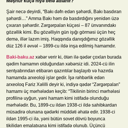
Məşhur küçə niyə belə adlanır?
Şair necə deyirdi, “Bakı dəfn edən şəhərdi, Bakı basdıran
şəhərdi…” Amma Bakı həm də basdırdığını yenidən üzə
çıxaran şəhərdir. Zərgərpalan küçəsi – 87 ünvanındakı
gözəllik kimi. Bu gözəlliyin gün işığı görməsi üçün heç
demə, illər lazım imiş. Haqqında danışdığımız gözəllik
düz 126 il əvvəl – 1899-cu ildə inşa edilmiş hamamdır.
Baki-baku.az
xəbər verir ki, ötən ilə qədər çoxları burada
qədim hamamın olduğundan xəbərsiz idi. 2024-cü ilin
sentyabrından etibarən qazıntılar başlayıb və hazırda
hamamda arxeoloji işlər gedir. İşə rəhbərlik edən
arxeoloq Fariz Xəlilli deyir ki, indiyə qədər “Zərgərpalan”
hamamı üç mərhələdən keçib: “Tikilinin birinci mərhələsi
profilinə uyğun, yəni hamam kimi istifadə olunduğu
mərhələdir. Bu, 1899-cu ildən 1938-ci ildə sahibkardan
müsadirə olunana qədərki müddəti əhatə edir. 1938-ci
ildən 1995-ci ilə, yəni bütün sovet dövrü boyunca
tikilidən emalatxana kimi istifadə olunub. Üçüncü