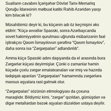
Sualların cavabını İçərişəhər Dövlət Tarix-Memarlıq
Qoruğu İdarəsinin mətbuat katibi Rahib Azəridən yaxşı
kim biləcək ki?
Müsahibimiz deyir ki, bu küçənin adı öz keçmişini əks
etdirir: “Küçə əvvəllər Spasski, sonra Azərbaycanda
sovet hakimiyyətinin qurulması uğrunda mübarizənin fəal
iştirakçısı Qasım İsmayılovun şərəfinə “Qasım İsmayılov”,
daha sonra isə “Zərgərpalan” adlandırılıb”.
Amma küçə Spasski adını daşıyanda da el arasında bura
Zərgərlər küçəsi deyirmişlər. Çünki o zamanlar həmin
küçədə çoxlu zərgər emalatxanaları var imiş və hazırda
tədqiqatı aparılan “Zərgərpalan” hamamında zərgərlərə
məxsus əşyalara rast gəlmək olur.
“Zərgərpalan” sözünün etimologiyası da çoxuna
maraqlıdır. Bildiymiz kimi, “zərgər” qızıldan, gümüşdən və
digər metallardan bəzək əşyaları düzəldən ustaya deyilir.