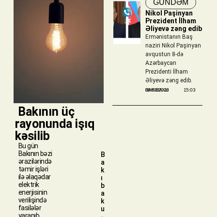
GÜNDƏM
Nikol Paşinyan
Prezident İlham
Əliyevə zəng edib
Ermənistanın Baş
naziri Nikol Paşinyan
avqustun 8-də
Azərbaycan
Prezidenti İlham
Əliyevə zəng edib.
BAKIBAKU
08/08/2026
15:03
​ Bakının üç
rayonunda işıq
kəsilib
Bu gün
Bakının bəzi
B
ərazilərində
a
təmir işləri
k
ilə əlaqədar
ı
elektrik
b
enerjisinin
a
verilişində
k
fasilələr
u
yaranıb.