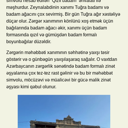
simvolu hesab edilən “Qızıl badam” əhvalatı ilə
məşhurdur. Zeynalabdinin xanımı Tuğra badamı və
badam ağacını çox sevirmiş. Bir gün Tuğra ağır xəstəliyə
düçar olur. Zərgər xanımının könlünü xoş etmək üçün
bağılarında badam ağacı əkir, xanımı üçün badam
formasında qızıl və gümüşdən badam formalı
boyunbağılar düzəldir.
Zərgərin məhəbbəti xanımının səhhətinə yaxşı təsir
göstərir və o günbəgün yaxşılaşaraq sağalır. O vaxtdan
Azərbaycanın zərgərlik sənətində badam formalı zinət
əşyalarına çox tez-tez rast gəlinir və bu bir məhəbbət
simvolu, möcüzəvi və müalicəvi bir gücə malik zinət
əşyası kimi qəbul olunur.