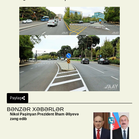
Paylaş
BƏNZƏR XƏBƏRLƏR
Nikol Paşinyan Prezident İlham Əliyevə
zəng edib