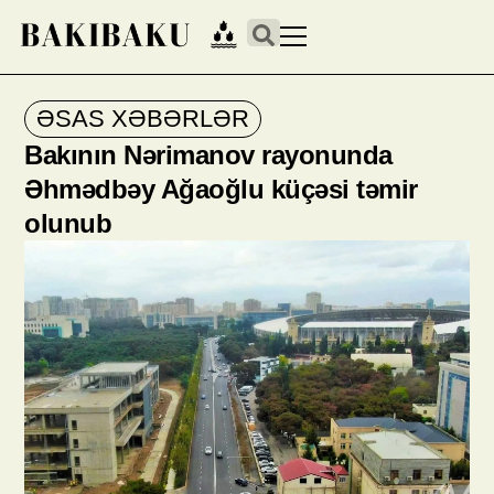
ƏSAS XƏBƏRLƏR
Bakının Nərimanov rayonunda
Əhmədbəy Ağaoğlu küçəsi təmir
olunub