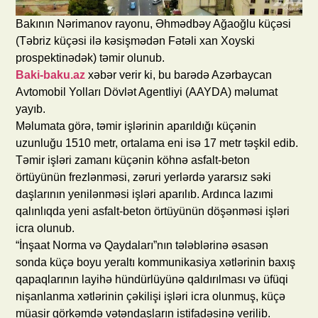
Bakının Nərimanov rayonu, Əhmədbəy Ağaoğlu küçəsi
(Təbriz küçəsi ilə kəsişmədən Fətəli xan Xoyski
prospektinədək) təmir olunub.
Baki-baku.az
xəbər verir ki, bu barədə Azərbaycan
Avtomobil Yolları Dövlət Agentliyi (AAYDA) məlumat
yayıb.
Məlumata görə, təmir işlərinin aparıldığı küçənin
uzunluğu 1510 metr, ortalama eni isə 17 metr təşkil edib.
Təmir işləri zamanı küçənin köhnə asfalt-beton
örtüyünün frezlənməsi, zəruri yerlərdə yararsız səki
daşlarının yenilənməsi işləri aparılıb. Ardınca lazımi
qalınlıqda yeni asfalt-beton örtüyünün döşənməsi işləri
icra olunub.
“İnşaat Norma və Qaydaları”nın tələblərinə əsasən
sonda küçə boyu yeraltı kommunikasiya xətlərinin baxış
qapaqlarının layihə hündürlüyünə qaldırılması və üfüqi
nişanlanma xətlərinin çəkilişi işləri icra olunmuş, küçə
müasir görkəmdə vətəndaşların istifadəsinə verilib.