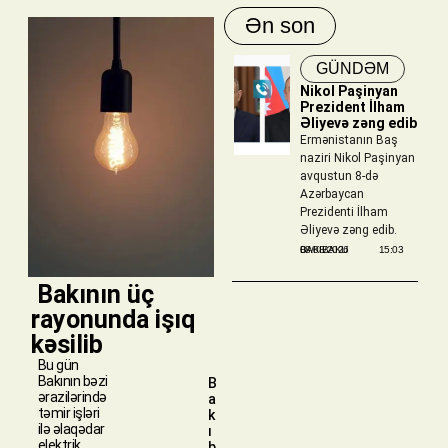
Ən son
GÜNDƏM
Nikol Paşinyan
Prezident İlham
Əliyevə zəng edib
Ermənistanın Baş
naziri Nikol Paşinyan
avqustun 8-də
Azərbaycan
Prezidenti İlham
Əliyevə zəng edib.
BAKIBAKU
08/08/2026
15:03
​ Bakının üç
rayonunda işıq
kəsilib
Bu gün
Bakının bəzi
B
ərazilərində
a
təmir işləri
k
ilə əlaqədar
ı
elektrik
b