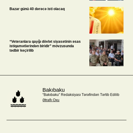
Bazar günü 40 dərəcə isti olacaq
“Veteranlara qayğı dövlət siyasətinin əsas
istiqamətlərindən biridir” mövzusunda
tədbir keçirilib
Bakıbaku
“Bakıbaku” Redaksiyası Tərəfindən Tərtib Edilib
Ətraflı Oxu