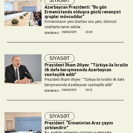
SİYASƏT
Azərbaycan Prezidenti: “Bu gün
Ermənistanda olduqca güclü revanşist
qruplar mövcuddur”
Ermənistanın yeni dostları onu yeni, ölümcül
silahlarla təmin edirlər.
09/04/2025
18:45
BAKIBAKU
SİYASƏT
Prezident İlham Əliyev: “Türkiyə ilə İsrailin
ilk dəfə barışmasında Azərbaycan
vasitəçilik edib”
Prezident İlham Əliyev: “Türkiyə ilə İsrailin ilk dəfə
barışmasında Azərbaycan vasitəçilik edib”
09/04/2025
18:21
BAKIBAKU
SİYASƏT
Prezident: “Ermənistan Araz çayını
çirkləndirir”
Bu, praktiki addımları göstərir və etimadın