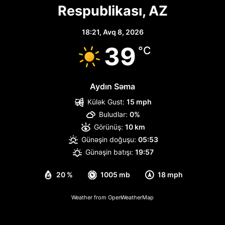
Respublikası, AZ
18:21,
Avq 8, 2026
39
°C
Aydın Səma
Külək Gust:
15 mph
Buludlar:
0%
Görünüş:
10 km
Günəşin doğuşu:
05:53
Günəşin batışı:
19:57
20 %
1005 mb
18 mph
Weather from OpenWeatherMap