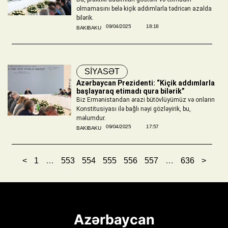
olmamasını belə kiçik addımlarla tədricən azalda
bilərik.
09/04/2025
18:18
BAKIBAKU
SİYASƏT
Azərbaycan Prezidenti: “Kiçik addımlarla
başlayaraq etimadı qura bilərik”
Biz Ermənistandan ərazi bütövlüyümüz və onların
Konstitusiyası ilə bağlı nəyi gözləyirik, bu,
məlumdur.
09/04/2025
17:57
BAKIBAKU
<
1
…
553
554
555
556
557
…
636
>
Azərbaycan