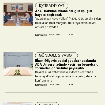
İQTİSADİYYAT
AZAL Bakıdan Milana hər gün uçuşlar
həyata keçirəcək
“Azərbaycan Hava Yolları” (AZAL) QSC aprelin 1-dən
Bakı-Milan-Bakı marşrutu üzrə reyslərinin sayını
artıraraq həftədə 6
10/04/2025
14:22
BAKIBAKU
GÜNDƏM
,
SİYASƏT
İlham Əliyevin sosial şəbəkə hesabında
ADA Universitetində keçirilən beynəlxalq
forumdan görüntülər paylaşılıb
Baki-baku.az xəbər verir ki, videoda konfransa
hazırlıq, dövlət başçısının tədbirə gəlişi, eləcə də
konfransın iş
09/04/2025
18:48
BAKIBAKU