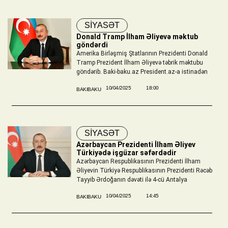
SİYASƏT
Donald Tramp İlham Əliyevə məktub
göndərdi
Amerika Birləşmiş Ştatlarının Prezidenti Donald
Tramp Prezident İlham Əliyevə təbrik məktubu
göndərib. Baki-baku.az President.az-a istinadən
10/04/2025
18:00
BAKIBAKU
SİYASƏT
Azərbaycan Prezidenti İlham Əliyev
Türkiyədə işgüzar səfərdədir
Azərbaycan Respublikasının Prezidenti İlham
Əliyevin Türkiyə Respublikasının Prezidenti Rəcəb
Tayyib Ərdoğanın dəvəti ilə 4-cü Antalya
10/04/2025
14:45
BAKIBAKU