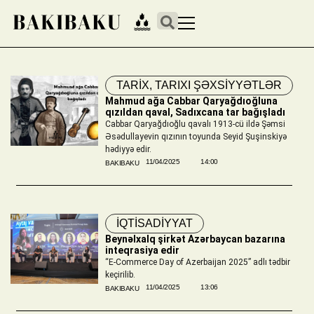
TARİX
,
TARIXI ŞƏXSİYYƏTLƏR
Mahmud ağa Cabbar Qaryağdıoğluna
qızıldan qaval, Sadıxcana tar bağışladı
Cabbar Qaryağdıoğlu qavalı 1913-cü ildə Şəmsi
Əsədullayevin qızının toyunda Seyid Şuşinskiyə
hədiyyə edir.
11/04/2025
14:00
BAKIBAKU
İQTİSADİYYAT
Beynəlxalq şirkət Azərbaycan bazarına
inteqrasiya edir
“E-Commerce Day of Azerbaijan 2025” adlı tədbir
keçirilib.
11/04/2025
13:06
BAKIBAKU