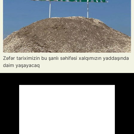
Zəfər tariximizin bu şanlı səhifəsi xalqımızın yaddaşında
daim yaşayacaq
Azərbaycan
Respublikası, AZ
20:10,
Avq 6, 2026
33
°C