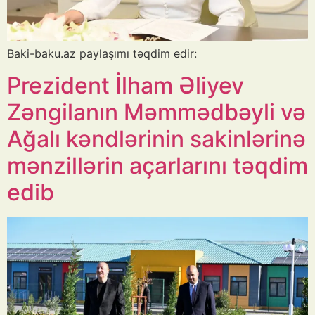
Baki-baku.az paylaşımı təqdim edir:
Prezident İlham Əliyev
Zəngilanın Məmmədbəyli və
Ağalı kəndlərinin sakinlərinə
mənzillərin açarlarını təqdim
edib