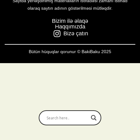
Saytda yerləşdirilmiş materialların istifadəsi zamanı istinad
olaraq saytın adının göstərilməsi mütləqdir.
Bizim ilə əlaqə
Haqqımızda
Bizə çatın
Bütün hüquqlar qorunur © BakiBaku 2025