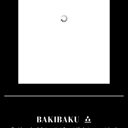
Aydın Səma
Wind Gust:
28 mph
Clouds:
10%
Visibility:
10 km
Sunrise:
05:51
Sunset:
20:00
24 %
1010 mb
18 mph
Weather from OpenWeatherMap