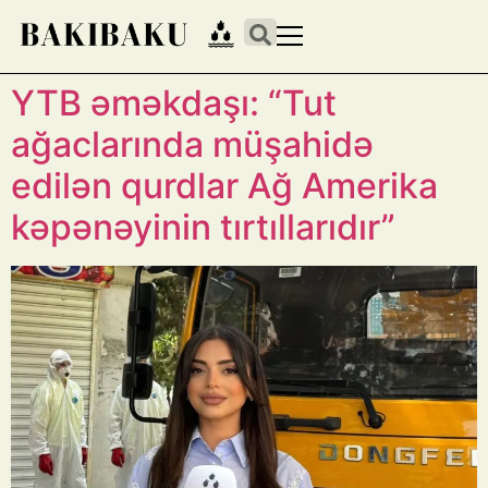
YTB əməkdaşı: “Tut
ağaclarında müşahidə
edilən qurdlar Ağ Amerika
kəpənəyinin tırtıllarıdır”