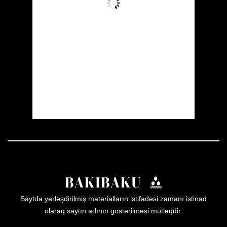
Wind Gust:
4 mph
Clouds:
8%
Visibility:
10 km
Sunrise:
05:52
Sunset:
19:59
62 %
1013 mb
4 mph
Weather from OpenWeatherMap
Saytda yerləşdirilmiş materialların istifadəsi zamanı istinad
olaraq saytın adının göstərilməsi mütləqdir.