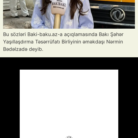
Bu sözləri Baki-baku.az-a açıqlamasında Bakı Şəhər
Yaşıllaşdırma Təsərrüfatı Birliyinin əməkdaşı Nərmin
Bədəlzadə deyib.
Azərbaycan
Respublikası, AZ
06:28,
Avq 7, 2026
24
°C
Aydın Səma