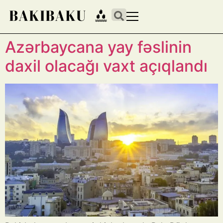
Azərbaycana yay fəslinin
daxil olacağı vaxt açıqlandı