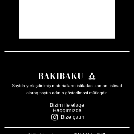
Sunset:
19:59
19 %
1008 mb
10 mph
Weather from OpenWeatherMap
Saytda yerləşdirilmiş materialların istifadəsi zamanı istinad
olaraq saytın adının göstərilməsi mütləqdir.
Bizim ilə əlaqə
Haqqımızda
Bizə çatın