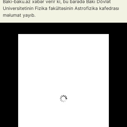
Baki-baku.az xəbər verir ki, bu barədə Bakı Dövlət
Universitetinin Fizika fakültəsinin Astrofizika kafedrası
məlumat yayıb.
Azərbaycan
Respublikası, AZ
14:47,
Avq 7, 2026
39
°C
Aydın Səma
Wind Gust:
12 mph
Clouds:
9%
Visibility:
10 km
Sunrise:
05:52