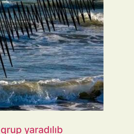
 qrup yaradılıb