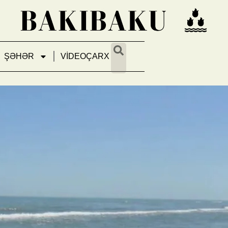
ŞƏHƏR
VİDEOÇARX
ə olub