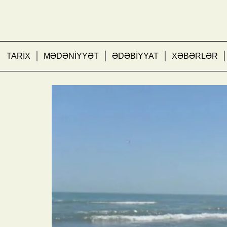
TARİX
MƏDƏNİYYƏT
ƏDƏBİYYAT
XƏBƏRLƏR
Xəzər dənizində zəlzəl