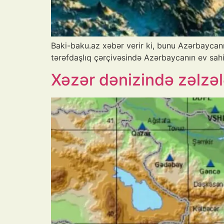
Baki-baku.az xəbər verir ki, bunu Azərbaycanı
tərəfdaşlıq çərçivəsində Azərbaycanın ev sah
Xəzər dənizində zəlzəl