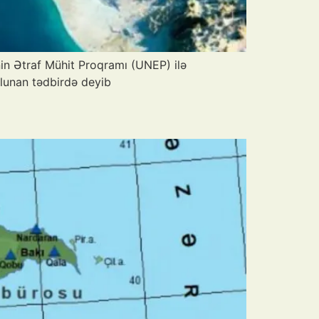
nin Ətraf Mühit Proqramı (UNEP) ilə
olunan tədbirdə deyib