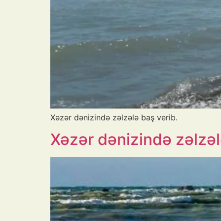
Xəzər dənizində zəlzələ baş verib.
Xəzər dənizində zəlzəl