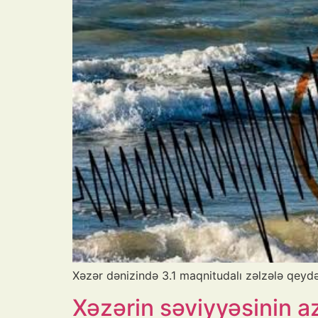
Xəzər dənizində 3.1 maqnitudalı zəlzələ qeydə 
Xəzərin səviyyəsinin az