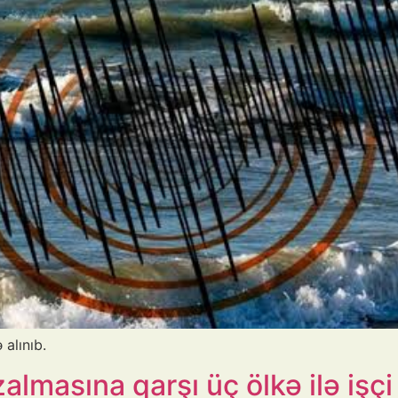
alınıb.
almasına qarşı üç ölkə ilə işçi