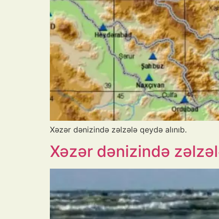
Xəzər dənizində zəlzələ qeydə alınıb.
Xəzər dənizində zəlzəl