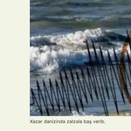
Xəzər dənizində zəlzələ baş verib.