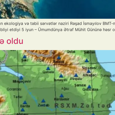
n ekologiya və təbii sərvətlər naziri Rəşad İsmayılov BMT-
ibliyi etdiyi 5 iyun – Ümumdünya Ətraf Mühit Gününə həsr 
ə oldu