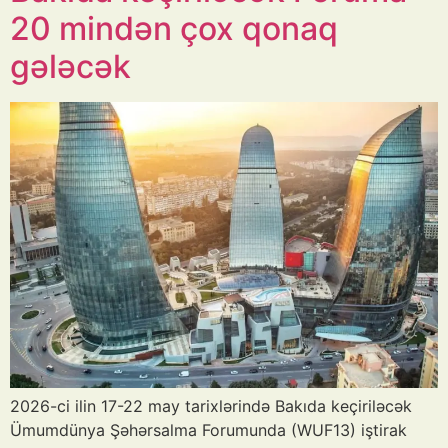
20 mindən çox qonaq
gələcək
2026-ci ilin 17-22 may tarixlərində Bakıda keçiriləcək
Ümumdünya Şəhərsalma Forumunda (WUF13) iştirak