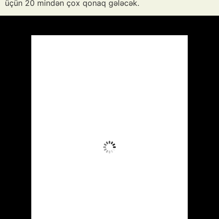
üçün 20 mindən çox qonaq gələcək.
Azərbaycan
Respublikası, AZ
21:56,
Avq 6, 2026
30
°C
Aydın Səma
Wind Gust:
29 mph
Clouds:
9%
Visibility:
10 km
Sunrise:
05:51
Sunset:
20:00