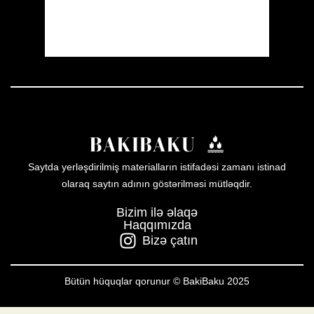
33 %
1011 mb
16 mph
Weather from OpenWeatherMap
Saytda yerləşdirilmiş materialların istifadəsi zamanı istinad
olaraq saytın adının göstərilməsi mütləqdir.
Bizim ilə əlaqə
Haqqımızda
Bizə çatın
Bütün hüquqlar qorunur © BakiBaku 2025