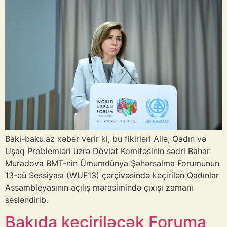
Baki-baku.az xəbər verir ki, bu fikirləri Ailə, Qadın və
Uşaq Problemləri üzrə Dövlət Komitəsinin sədri Bahar
Muradova BMT-nin Ümumdünya Şəhərsalma Forumunun
13-cü Sessiyası (WUF13) çərçivəsində keçirilən Qadınlar
Assambleyasının açılış mərasimində çıxışı zamanı
səsləndirib.
Bakıda keçiriləcək Foruma