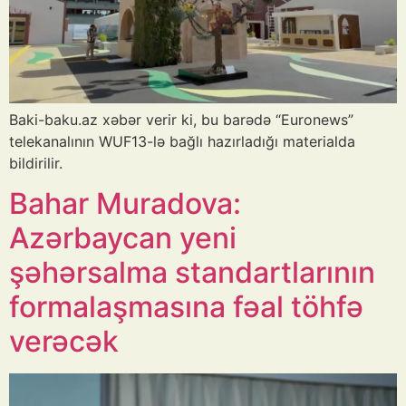
Baki-baku.az xəbər verir ki, bu barədə “Euronews”
telekanalının WUF13-lə bağlı hazırladığı materialda
bildirilir.
Bahar Muradova:
Azərbaycan yeni
şəhərsalma standartlarının
formalaşmasına fəal töhfə
verəcək