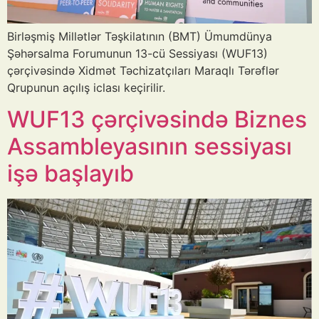
Birləşmiş Millətlər Təşkilatının (BMT) Ümumdünya
Şəhərsalma Forumunun 13-cü Sessiyası (WUF13)
çərçivəsində Xidmət Təchizatçıları Maraqlı Tərəflər
Qrupunun açılış iclası keçirilir.
WUF13 çərçivəsində Biznes
Assambleyasının sessiyası
işə başlayıb