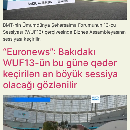
BMT-nin Ümumdünya Şəhərsalma Forumunun 13-cü
Sessiyası (WUF13) çərçivəsində Biznes Assambleyasının
sessiyası keçirilir.
“Euronews”: Bakıdakı
WUF13-ün bu günə qədər
keçirilən ən böyük sessiya
olacağı gözlənilir