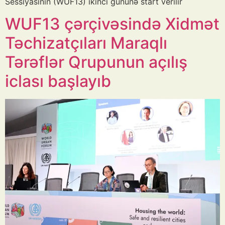
Sessiyasının (WUF13) ikinci gününə start verilir
WUF13 çərçivəsində Xidmət
Təchizatçıları Maraqlı
Tərəflər Qrupunun açılış
iclası başlayıb