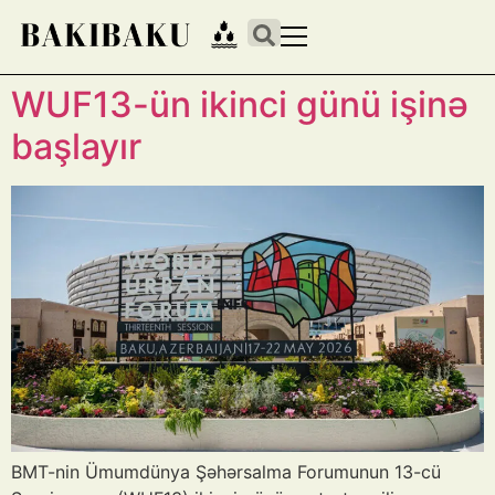
WUF13-ün ikinci günü işinə
başlayır
BMT-nin Ümumdünya Şəhərsalma Forumunun 13-cü