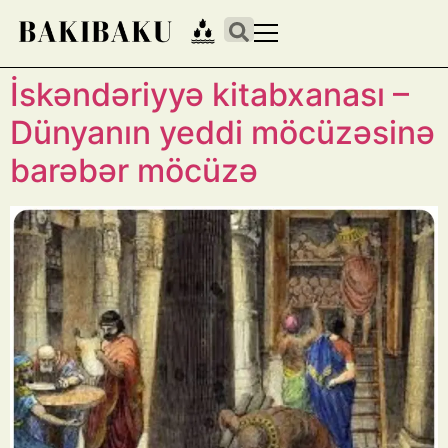
İskəndəriyyə kitabxanası –
Dünyanın yeddi möcüzəsinə
barəbər möcüzə