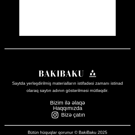
Sunset:
19:56
56 %
1008 mb
2 mph
Weather from OpenWeatherMap
Saytda yerləşdirilmiş materialların istifadəsi zamanı istinad
olaraq saytın adının göstərilməsi mütləqdir.
Bizim ilə əlaqə
Haqqımızda
Bizə çatın
Bütün hüquqlar qorunur © BakiBaku 2025