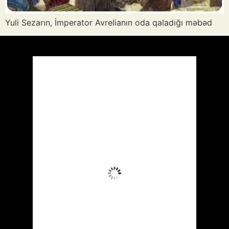
Yuli Sezarın, İmperator Avrelianın oda qaladığı məbəd
Azərbaycan
Respublikası, AZ
05:27,
Avq 9, 2026
25
°C
Aydın Səma
Wind Gust:
2 mph
Clouds:
6%
Visibility:
10 km
Sunrise:
05:54