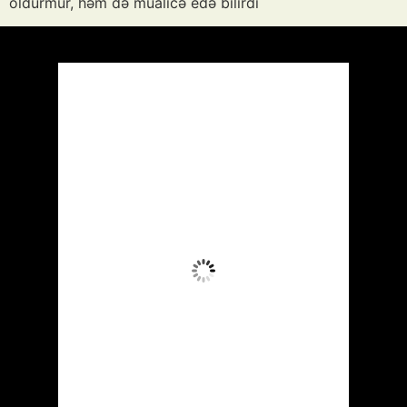
öldürmür, həm də müalicə edə bilirdi
Azərbaycan
Respublikası, AZ
18:29,
Avq 5, 2026
38
°C
Aydın Səma
Wind Gust:
15 mph
Clouds:
2%
Visibility:
10 km
Sunrise:
05:50
Sunset:
20:01