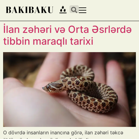
İlan zəhəri və Orta Əsrlərdə
tibbin maraqlı tarixi
O dövrdə insanların inancına görə, ilan zəhəri təkcə