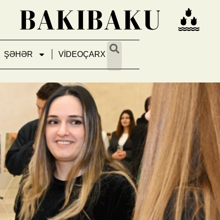
ŞƏHƏR
VİDEOÇARX
sənədli filminin təqdimatında i