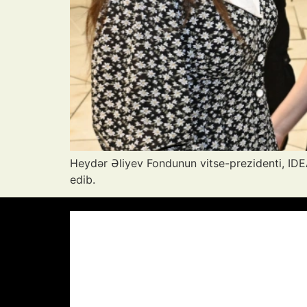
Heydər Əliyev Fondunun vitse-prezidenti, IDEA 
edib.
Azərbaycan Respublikası, AZ
16:01,
A
39
°C
Aydın Səma