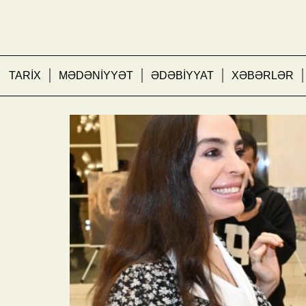
TARİX
MƏDƏNİYYƏT
ƏDƏBİYYAT
XƏBƏRLƏR
Leyla Əliyeva “Hirkan” 