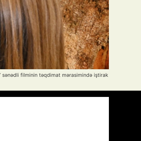
” sənədli filminin təqdimat mərasimində iştirak
Pressure:
1009 mb
Wind Gust:
13 mph
Visibility:
10 km
Sunset:
20:00