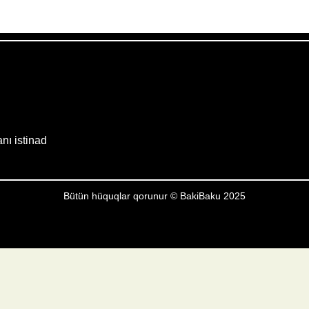
Weather from OpenWeatherMap
anı istinad
Bütün hüquqlar qorunur © BakiBaku 2025