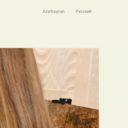
Azərbaycan
Русский
ştirak edib