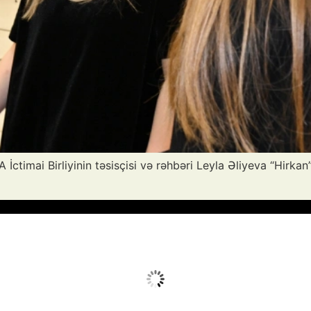
İctimai Birliyinin təsisçisi və rəhbəri Leyla Əliyeva “Hirkan
vq 6, 2026
Humidity:
16 %
Wind:
11 mph
Clouds:
4%
Sunrise:
05:51